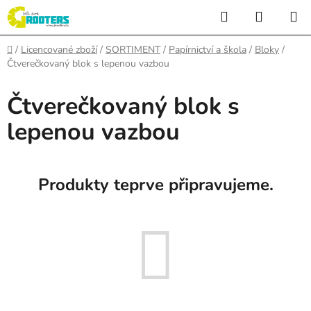
Přejít
Hledat
NÁKUP
na
KOŠÍK
obsah
Domů
/
Licencované zboží
/
SORTIMENT
/
Papírnictví a škola
/
Bloky
/
Čtverečkovaný blok s lepenou vazbou
Čtverečkovaný blok s
lepenou vazbou
Produkty teprve připravujeme.