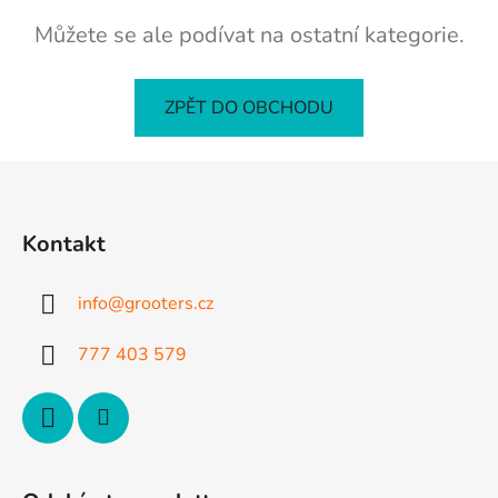
Můžete se ale podívat na ostatní kategorie.
ZPĚT DO OBCHODU
Z
á
p
Kontakt
a
t
info
@
grooters.cz
í
777 403 579