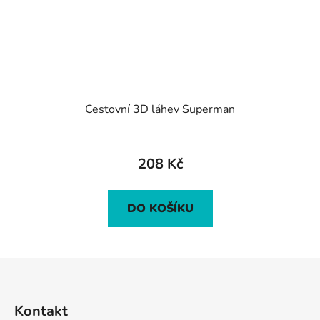
Cestovní 3D láhev Superman
208 Kč
DO KOŠÍKU
Z
á
p
Kontakt