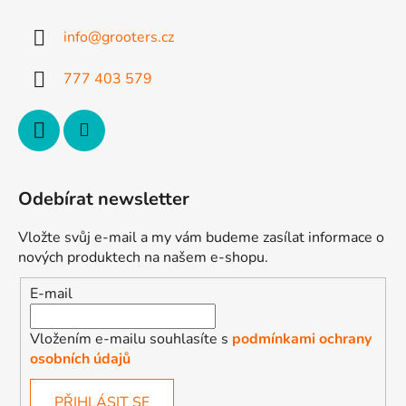
a
t
info
@
grooters.cz
í
777 403 579
Odebírat newsletter
Vložte svůj e-mail a my vám budeme zasílat informace o
nových produktech na našem e-shopu.
E-mail
Vložením e-mailu souhlasíte s
podmínkami ochrany
osobních údajů
PŘIHLÁSIT SE