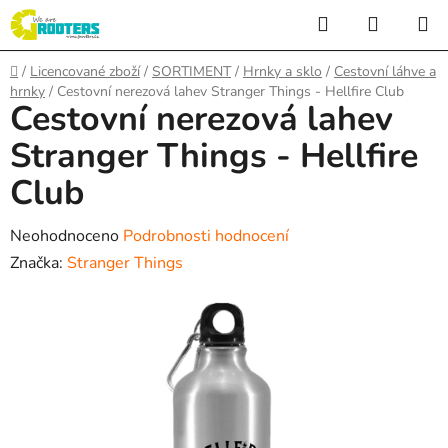
Přejít
Hledat
NÁKUP
na
KOŠÍK
obsah
Domů
/
Licencované zboží
/
SORTIMENT
/
Hrnky a sklo
/
Cestovní láhve a
hrnky
/
Cestovní nerezová lahev Stranger Things - Hellfire Club
Cestovní nerezová lahev
Stranger Things - Hellfire
Club
Průměrné
Neohodnoceno
Podrobnosti hodnocení
hodnocení
Značka:
Stranger Things
produktu
je
0,0
z
5
hvězdiček.