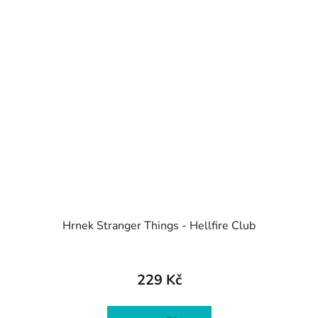
Hrnek Stranger Things - Hellfire Club
Průměrné
hodnocení
229 Kč
produktu
je