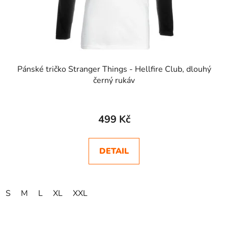
Pánské tričko Stranger Things - Hellfire Club, dlouhý
černý rukáv
Průměrné
hodnocení
499 Kč
produktu
je
DETAIL
5,0
z
5
S
M
L
XL
XXL
hvězdiček.