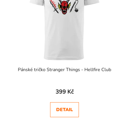
Pánské tričko Stranger Things - Hellfire Club
Průměrné
hodnocení
399 Kč
produktu
je
DETAIL
5,0
z
5