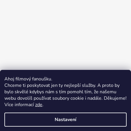
Ahoj filmový fanoušku.
Chceme ti poskytovat jen ty nejlepší služby. A proto by
bylo skvělé kdybys nám s tím pomohl tím, že našemu
webu dovolíš používat soubory cookie i nadále. Děkujeme!
Více informací
zde
.
Merchion | Pořiďte si vlastní merch
Midnight Gear | Ride the night, wear the soul
Nastavení