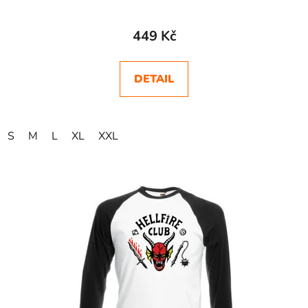
Průměrné
hodnocení
449 Kč
produktu
je
DETAIL
5,0
z
5
S
M
L
XL
XXL
hvězdiček.