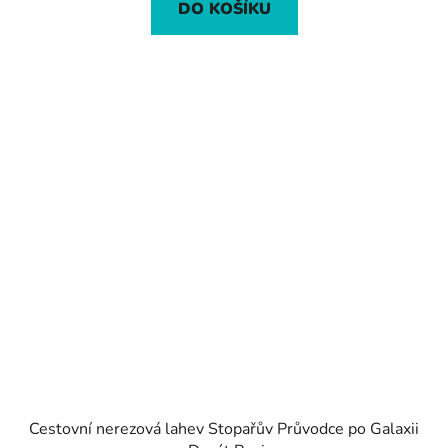
DO KOŠÍKU
5,0
z
5
hvězdiček.
Cestovní nerezová lahev Stopařův Průvodce po Galaxii