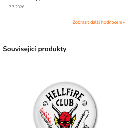
Hodnocení obchodu je 5 z 5 hvězdiček.
7.7.2026
Zobrazit další hodnocení
Související produkty