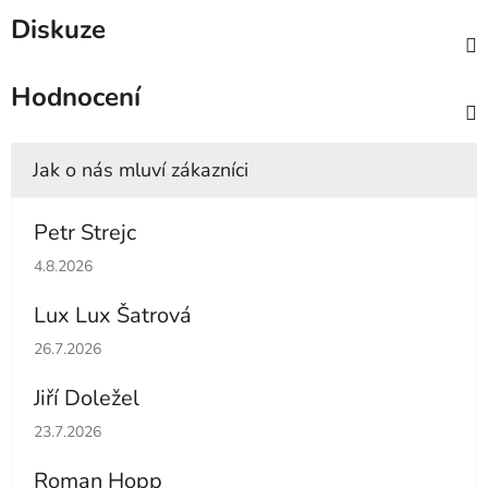
Diskuze
Hodnocení
Petr Strejc
Hodnocení obchodu je 5 z 5 hvězdiček.
4.8.2026
Lux Lux Šatrová
Hodnocení obchodu je 5 z 5 hvězdiček.
26.7.2026
Jiří Doležel
Hodnocení obchodu je 5 z 5 hvězdiček.
23.7.2026
Roman Hopp