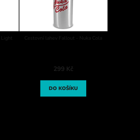
 Light
Cestovní lahev Fallout - Nuka Cola
299 Kč
DO KOŠÍKU