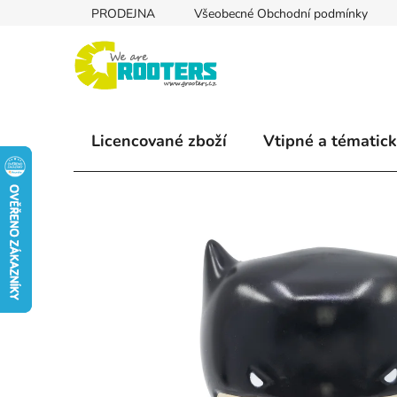
Přejít
PRODEJNA
Všeobecné Obchodní podmínky
na
obsah
Licencované zboží
Vtipné a tématick