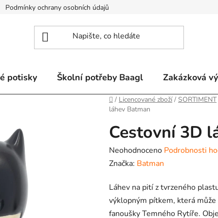
Podmínky ochrany osobních údajů
Odstoupení od smlouvy a re
é potisky
Školní potřeby Baagl
Zakázková v
Domů
/
Licencované zboží
/
SORTIMENT
láhev Batman
Cestovní 3D 
Průměrné
Neohodnoceno
Podrobnosti ho
hodnocení
Značka:
Batman
produktu
Láhev na pití z tvrzeného pla
je
výklopným pítkem, která může s
0,0
fanoušky Temného Rytíře. Obj
z