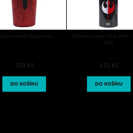
estovní hrnek Spiderman
Hliníková Lahev Star Wars -
Side
322 Kč
121 Kč
DO KOŠÍKU
DO KOŠÍKU