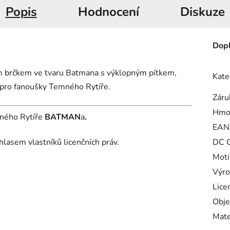
Popis
Hodnocení
Diskuze
Dopl
ým brčkem ve tvaru Batmana s výklopným pítkem,
Kate
e pro fanoušky Temného Rytíře.
Záru
Hmo
mného Rytíře
BATMAN
a
.
EAN
hlasem vlastníků licenčních práv.
DC C
Moti
Výro
Lice
Obje
Mate