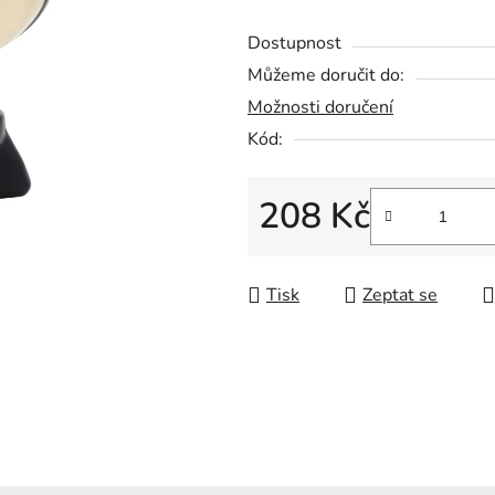
5
Dostupnost
hvězdiček.
Můžeme doručit do:
Možnosti doručení
Kód:
208 Kč
Měrná cena:
Tisk
Zeptat se