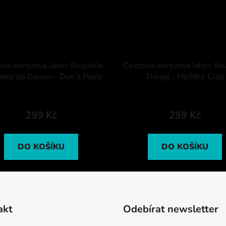
vní nerezová lahev Stopařův
Cestovní nerezová lahev St
dce po Galaxii - Don´t Panic
Things - Hellfire Club
299 Kč
299 Kč
DO KOŠÍKU
DO KOŠÍKU
akt
Odebírat newsletter