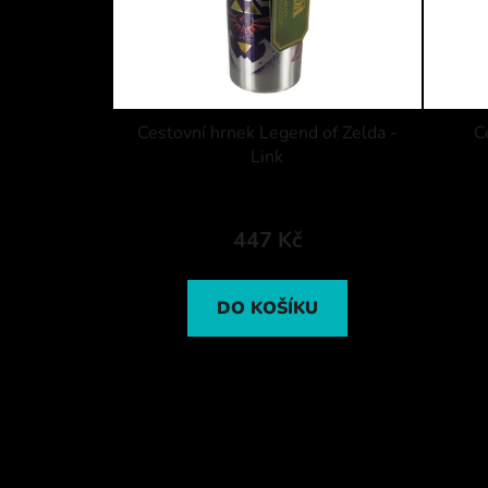
Cestovní hrnek Legend of Zelda -
C
Link
447 Kč
DO KOŠÍKU