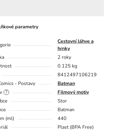
ňkové parametry
Cestovní láhve a
gorie
hrnky
ka
2 roky
tnost
0.125 kg
8412497106219
omics - Postavy
Batman
v
Filmový motiv
?
bce
Stor
nce
Batman
m (ml)
440
riál
Plast (BPA Free)