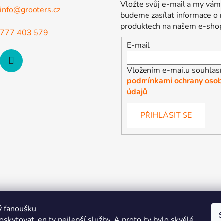
Vložte svůj e-mail a my vám
info
@
grooters.cz
budeme zasílat informace o
produktech na našem e-sho
777 403 579
E-mail
Vložením e-mailu souhlasí
podmínkami ochrany osob
údajů
PŘIHLÁSIT SE
ý fanoušku.
skytovat jen ty nejlepší služby. A proto by bylo skvělé