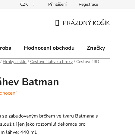
CZK
Přihlášení
Registrace
klamace
Způsoby doručení
Kontakty
Velkoobchodní 
PRÁZDNÝ KOŠÍK
NÁKUPNÍ
KOŠÍK
ýroba
Hodnocení obchodu
Značky
/
Hrnky a sklo
/
Cestovní láhve a hrnky
/
Cestovní 3D
láhev Batman
dnocení
stu se zabudovaným brčkem ve tvaru Batmana s
loužit i jen jako roztomilá dekorace pro
em láhve: 440 ml.