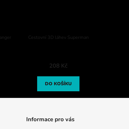
ranger
Cestovní 3D láhev Superman
208 Kč
DO KOŠÍKU
Informace pro vás