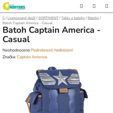
Přejít
Hledat
NÁKUP
na
KOŠÍK
obsah
Domů
/
Licencované zboží
/
SORTIMENT
/
Tašky a batohy
/
Batohy
/
Batoh Captain America - Casual
Batoh Captain America -
Casual
Průměrné
Neohodnoceno
Podrobnosti hodnocení
hodnocení
Značka:
Captain America
produktu
je
0,0
z
5
hvězdiček.