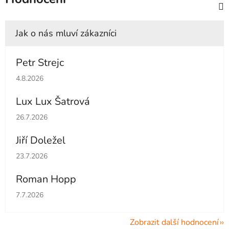
Petr Strejc
Hodnocení obchodu je 5 z 5 hvězdiček.
4.8.2026
Lux Lux Šatrová
Hodnocení obchodu je 5 z 5 hvězdiček.
26.7.2026
Jiří Doležel
Hodnocení obchodu je 5 z 5 hvězdiček.
23.7.2026
Roman Hopp
Hodnocení obchodu je 5 z 5 hvězdiček.
7.7.2026
Zobrazit další hodnocení