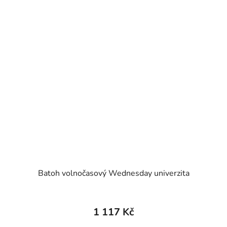
Batoh volnočasový Wednesday univerzita
1 117 Kč