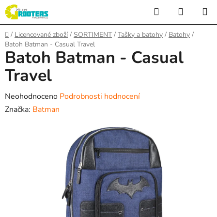
Přejít
Hledat
NÁKUP
na
KOŠÍK
obsah
Domů
/
Licencované zboží
/
SORTIMENT
/
Tašky a batohy
/
Batohy
/
Batoh Batman - Casual Travel
Batoh Batman - Casual
Travel
Průměrné
Neohodnoceno
Podrobnosti hodnocení
hodnocení
Značka:
Batman
produktu
je
0,0
z
5
hvězdiček.