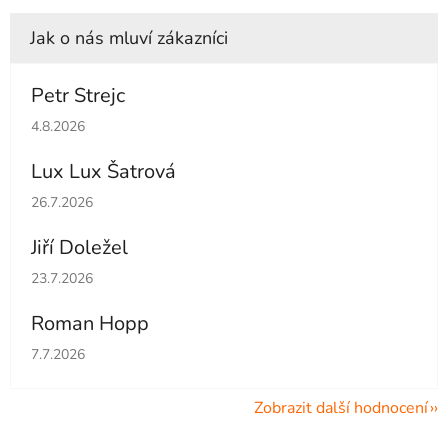
Petr Strejc
Hodnocení obchodu je 5 z 5 hvězdiček.
4.8.2026
Lux Lux Šatrová
Hodnocení obchodu je 5 z 5 hvězdiček.
26.7.2026
Jiří Doležel
Hodnocení obchodu je 5 z 5 hvězdiček.
23.7.2026
Roman Hopp
Hodnocení obchodu je 5 z 5 hvězdiček.
7.7.2026
Zobrazit další hodnocení