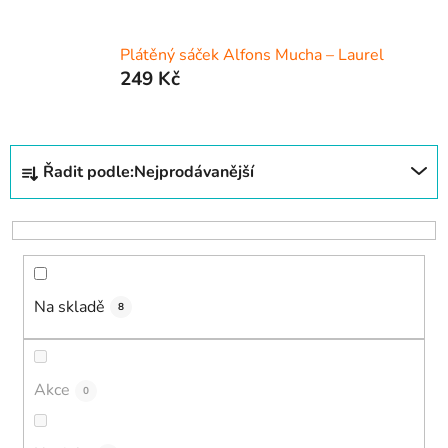
Plátěný sáček Alfons Mucha – Laurel
249 Kč
Ř
Řadit podle:
Nejprodávanější
a
z
e
n
í
Na skladě
p
8
r
o
d
Akce
0
u
k