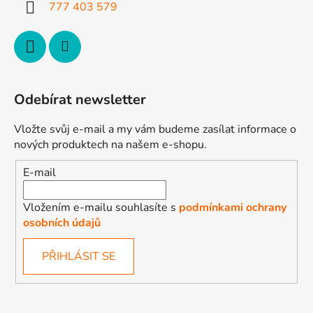
777 403 579
v
k
y
v
ý
p
Odebírat newsletter
i
s
Vložte svůj e-mail a my vám budeme zasílat informace o
u
nových produktech na našem e-shopu.
E-mail
Vložením e-mailu souhlasíte s
podmínkami ochrany
osobních údajů
PŘIHLÁSIT SE