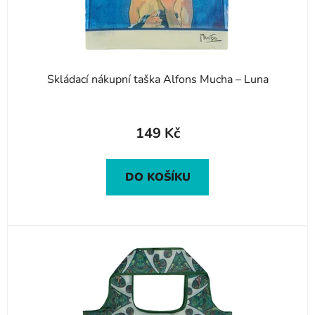
u
k
t
ů
Skládací nákupní taška Alfons Mucha – Luna
149 Kč
DO KOŠÍKU