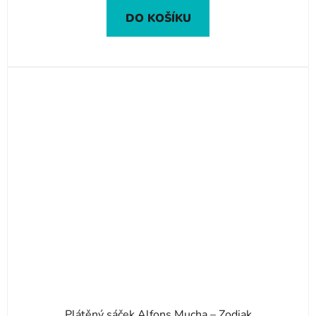
DO KOŠÍKU
Plátěný sáček Alfons Mucha – Zodiak