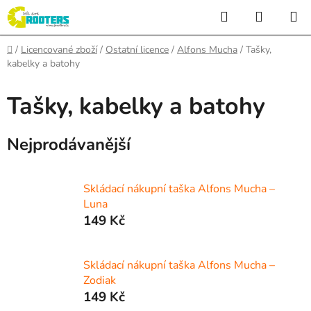
Přejít
Hledat
NÁKUP
na
KOŠÍK
obsah
Domů
/
Licencované zboží
/
Ostatní licence
/
Alfons Mucha
/
Tašky,
kabelky a batohy
Tašky, kabelky a batohy
Nejprodávanější
Skládací nákupní taška Alfons Mucha –
Luna
149 Kč
Skládací nákupní taška Alfons Mucha –
Zodiak
149 Kč