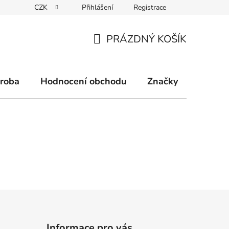
CZK
Přihlášení
Registrace
klamace
Způsoby doručení
Kontakty
Velkoobchodní 
PRÁZDNÝ KOŠÍK
NÁKUPNÍ
KOŠÍK
ýroba
Hodnocení obchodu
Značky
Informace pro vás