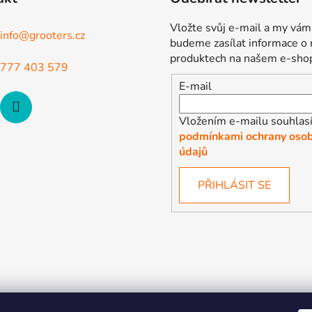
Vložte svůj e-mail a my vám
info
@
grooters.cz
budeme zasílat informace o
produktech na našem e-sho
777 403 579
E-mail
Vložením e-mailu souhlasí
podmínkami ochrany osob
údajů
PŘIHLÁSIT SE