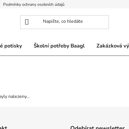
Podmínky ochrany osobních údajů
Odstoupení od smlouvy a re
é potisky
Školní potřeby Baagl
Zakázková v
yly nalezeny...
akt
Odebírat newsletter