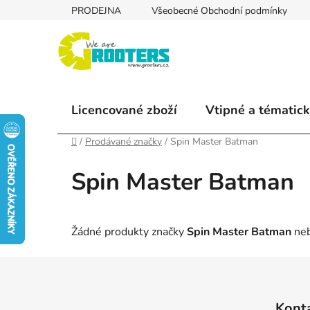
Přejít
PRODEJNA
Všeobecné Obchodní podmínky
na
obsah
Licencované zboží
Vtipné a tématick
Domů
/
Prodávané značky
/
Spin Master Batman
Spin Master Batman
Žádné produkty značky
Spin Master Batman
neb
Z
á
Kont