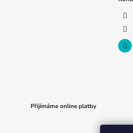
p
a
t
í
Přijímáme online platby