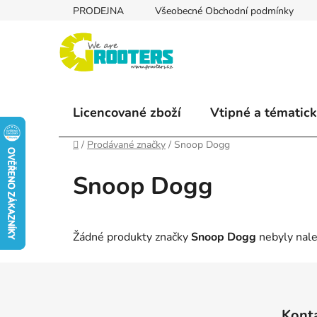
Přejít
PRODEJNA
Všeobecné Obchodní podmínky
na
obsah
Licencované zboží
Vtipné a tématick
Domů
/
Prodávané značky
/
Snoop Dogg
Snoop Dogg
Žádné produkty značky
Snoop Dogg
nebyly nale
Z
á
Kont