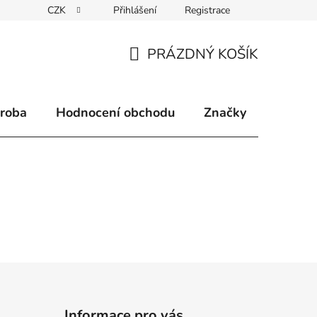
CZK
Přihlášení
Registrace
klamace
Způsoby doručení
Kontakty
Velkoobchodní 
PRÁZDNÝ KOŠÍK
NÁKUPNÍ
KOŠÍK
ýroba
Hodnocení obchodu
Značky
Informace pro vás