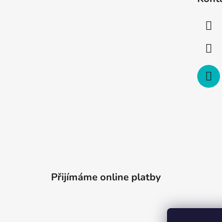
p
a
t
í
Přijímáme online platby