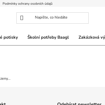
Podmínky ochrany osobních údajů
Odstoupení od smlouvy a re
é potisky
Školní potřeby Baagl
Zakázková v
zeny...
akt
Odebírat newsletter