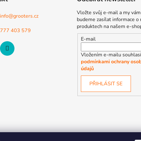
Vložte svůj e-mail a my vám
info
@
grooters.cz
budeme zasílat informace o
produktech na našem e-sho
777 403 579
E-mail
Vložením e-mailu souhlasí
podmínkami ochrany osob
údajů
PŘIHLÁSIT SE