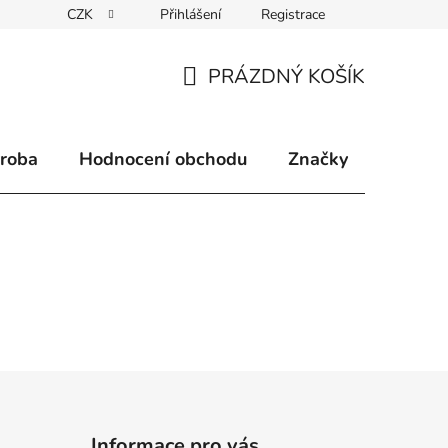
CZK
Přihlášení
Registrace
klamace
Způsoby doručení
Kontakty
Velkoobchodní 
PRÁZDNÝ KOŠÍK
NÁKUPNÍ
KOŠÍK
ýroba
Hodnocení obchodu
Značky
Informace pro vás