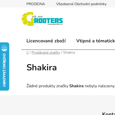
Přejít
PRODEJNA
Všeobecné Obchodní podmínky
na
obsah
Licencované zboží
Vtipné a tématick
Domů
/
Prodávané značky
/
Shakira
Shakira
Žádné produkty značky
Shakira
nebyly nalezeny.
Z
á
Kont