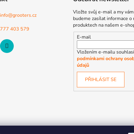
Vložte svůj e-mail a my vám
info
@
grooters.cz
budeme zasílat informace o
produktech na našem e-sho
777 403 579
E-mail
Vložením e-mailu souhlasí
podmínkami ochrany osob
údajů
PŘIHLÁSIT SE