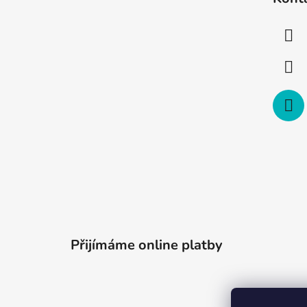
p
a
t
í
Přijímáme online platby