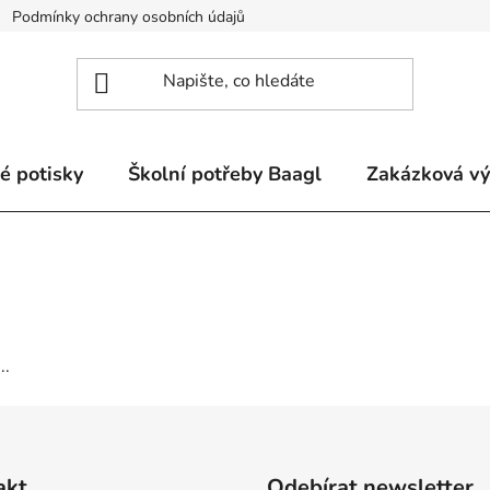
Podmínky ochrany osobních údajů
Odstoupení od smlouvy a re
é potisky
Školní potřeby Baagl
Zakázková v
..
akt
Odebírat newsletter