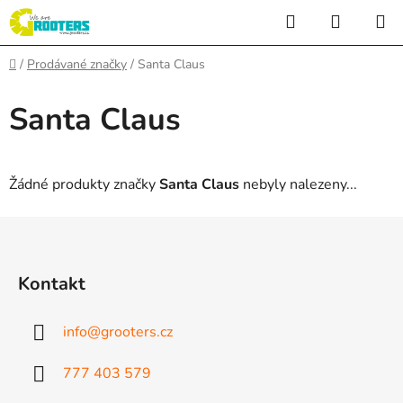
Přejít
Hledat
NÁKUP
na
KOŠÍK
obsah
Domů
/
Prodávané značky
/
Santa Claus
Santa Claus
Žádné produkty značky
Santa Claus
nebyly nalezeny...
Z
á
p
Kontakt
a
t
info
@
grooters.cz
í
777 403 579