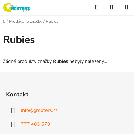
Přejít
Hledat
NÁKUP
na
KOŠÍK
obsah
Domů
/
Prodávané značky
/
Rubies
Rubies
Žádné produkty značky
Rubies
nebyly nalezeny...
Z
á
p
Kontakt
a
t
info
@
grooters.cz
í
777 403 579