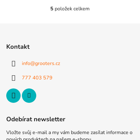
5
položek celkem
O
v
l
Z
á
á
d
p
a
Kontakt
a
c
t
í
info
@
grooters.cz
p
í
r
777 403 579
v
k
y
v
ý
p
Odebírat newsletter
i
s
Vložte svůj e-mail a my vám budeme zasílat informace o
u
nových produktech na našem e-shopu.