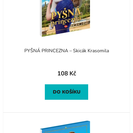
o
u
d
k
u
t
k
ů
t
ů
PYŠNÁ PRINCEZNA – Skicák Krasomila
108 Kč
DO KOŠÍKU