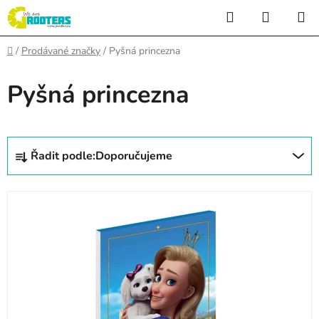
Přejít
Hledat
NÁKUP
na
KOŠÍK
obsah
Domů
/
Prodávané značky
/
Pyšná princezna
Pyšná princezna
Ř
Řadit podle:
Doporučujeme
a
z
V
e
ý
n
p
í
i
p
s
r
p
o
r
d