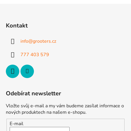
l
Z
á
á
d
p
a
Kontakt
a
c
t
í
info
@
grooters.cz
p
í
r
777 403 579
v
k
y
v
ý
p
Odebírat newsletter
i
s
Vložte svůj e-mail a my vám budeme zasílat informace o
u
nových produktech na našem e-shopu.
E-mail