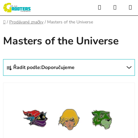
Přejít
Hledat
NÁKUP
na
KOŠÍK
obsah
Domů
/
Prodávané značky
/
Masters of the Universe
Masters of the Universe
Ř
Řadit podle:
Doporučujeme
a
z
V
e
ý
n
p
í
i
p
s
r
p
o
r
d