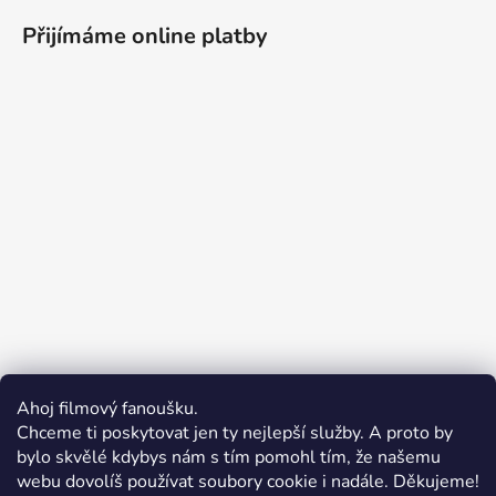
Přijímáme online platby
Ahoj filmový fanoušku.
Chceme ti poskytovat jen ty nejlepší služby. A proto by
bylo skvělé kdybys nám s tím pomohl tím, že našemu
webu dovolíš používat soubory cookie i nadále. Děkujeme!