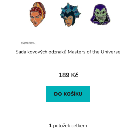
o
u
d
k
u
t
k
ů
t
ů
Sada kovových odznaků Masters of the Universe
189 Kč
DO KOŠÍKU
1
položek celkem
O
v