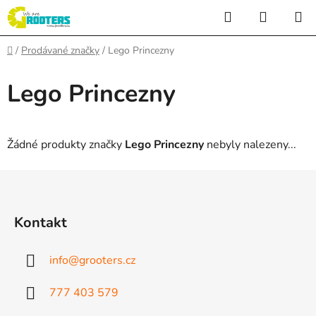
Přejít
Hledat
NÁKUP
na
KOŠÍK
obsah
Domů
/
Prodávané značky
/
Lego Princezny
Lego Princezny
Žádné produkty značky
Lego Princezny
nebyly nalezeny...
Z
á
p
Kontakt
a
t
info
@
grooters.cz
í
777 403 579