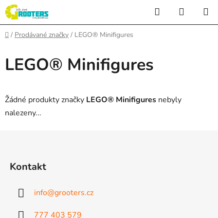
Přejít
Hledat
NÁKUP
na
KOŠÍK
obsah
Domů
/
Prodávané značky
/
LEGO® Minifigures
LEGO® Minifigures
Žádné produkty značky
LEGO® Minifigures
nebyly
nalezeny...
Z
á
p
Kontakt
a
t
info
@
grooters.cz
í
777 403 579