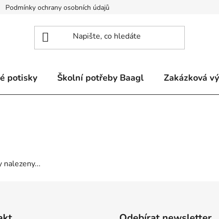
Podmínky ochrany osobních údajů
Odstoupení od smlouvy a re
é potisky
Školní potřeby Baagl
Zakázková v
 nalezeny...
akt
Odebírat newsletter