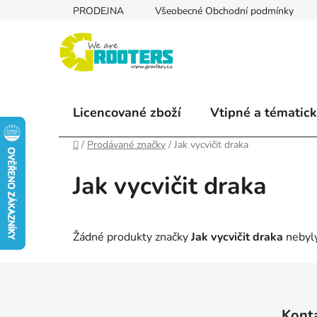
Přejít
PRODEJNA
Všeobecné Obchodní podmínky
na
obsah
Licencované zboží
Vtipné a tématick
Domů
/
Prodávané značky
/
Jak vycvičit draka
Jak vycvičit draka
Žádné produkty značky
Jak vycvičit draka
nebyly
Z
á
Kont