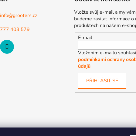
Vložte svůj e-mail a my vám
info
@
grooters.cz
budeme zasílat informace o
produktech na našem e-sho
777 403 579
E-mail
Vložením e-mailu souhlasí
podmínkami ochrany osob
údajů
PŘIHLÁSIT SE