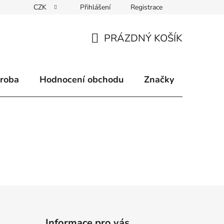
CZK
Přihlášení
Registrace
klamace
Způsoby doručení
Kontakty
Velkoobchodní 
PRÁZDNÝ KOŠÍK
NÁKUPNÍ
KOŠÍK
ýroba
Hodnocení obchodu
Značky
Informace pro vás