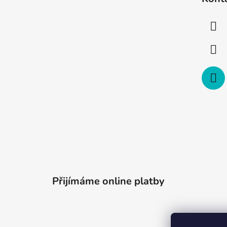
p
a
t
í
Přijímáme online platby