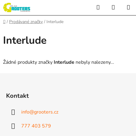
Přejít
Hledat
NÁKUP
na
KOŠÍK
obsah
Domů
/
Prodávané značky
/
Interlude
Interlude
Žádné produkty značky
Interlude
nebyly nalezeny...
Z
á
p
Kontakt
a
t
info
@
grooters.cz
í
777 403 579