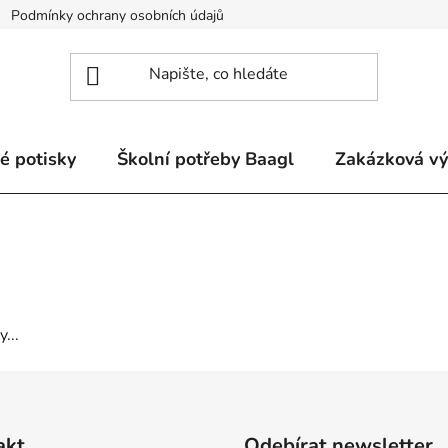
Podmínky ochrany osobních údajů
Odstoupení od smlouvy a re
é potisky
Školní potřeby Baagl
Zakázková v
...
akt
Odebírat newsletter