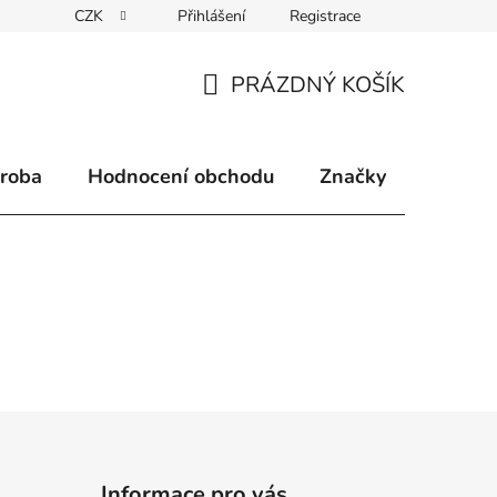
CZK
Přihlášení
Registrace
klamace
Způsoby doručení
Kontakty
Velkoobchodní 
PRÁZDNÝ KOŠÍK
NÁKUPNÍ
KOŠÍK
ýroba
Hodnocení obchodu
Značky
Informace pro vás