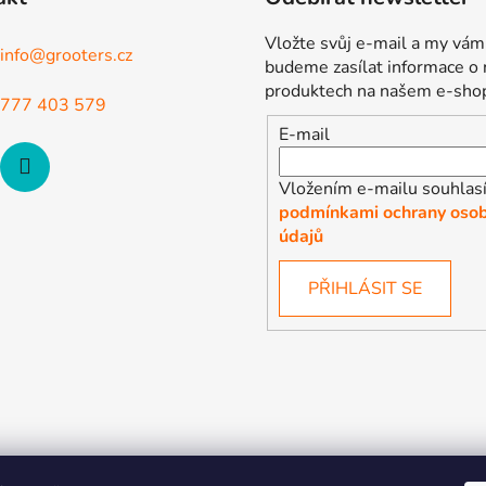
Vložte svůj e-mail a my vám
info
@
grooters.cz
budeme zasílat informace o
produktech na našem e-sho
777 403 579
E-mail
Vložením e-mailu souhlasí
podmínkami ochrany osob
údajů
PŘIHLÁSIT SE