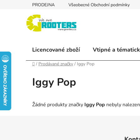
Přejít
PRODEJNA
Všeobecné Obchodní podmínky
na
obsah
Licencované zboží
Vtipné a tématick
Domů
/
Prodávané značky
/
Iggy Pop
Iggy Pop
Žádné produkty značky
Iggy Pop
nebyly nalezeny
Z
á
Kont