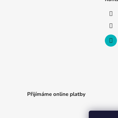
p
a
t
í
Přijímáme online platby