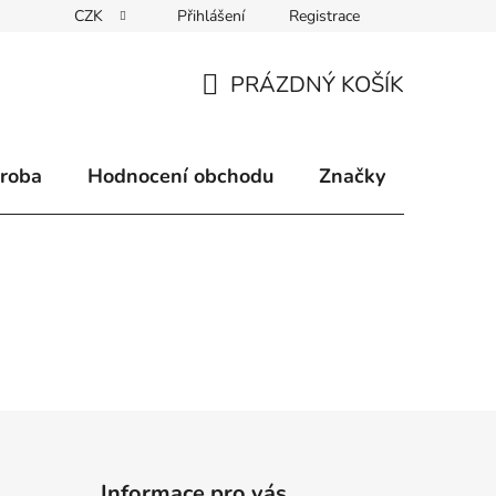
CZK
Přihlášení
Registrace
klamace
Způsoby doručení
Kontakty
Velkoobchodní 
PRÁZDNÝ KOŠÍK
NÁKUPNÍ
KOŠÍK
ýroba
Hodnocení obchodu
Značky
Informace pro vás