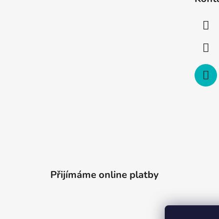
p
a
t
í
Přijímáme online platby