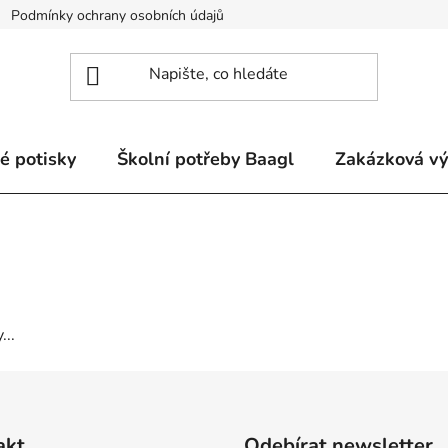
Podmínky ochrany osobních údajů
Odstoupení od smlouvy a re
é potisky
Školní potřeby Baagl
Zakázková v
...
akt
Odebírat newsletter