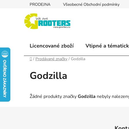
Přejít
PRODEJNA
Všeobecné Obchodní podmínky
na
obsah
Licencované zboží
Vtipné a tématick
Domů
/
Prodávané značky
/
Godzilla
Godzilla
Žádné produkty značky
Godzilla
nebyly nalezeny
Z
á
Kont