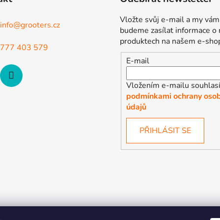
Vložte svůj e-mail a my vám
info
@
grooters.cz
budeme zasílat informace o
produktech na našem e-sho
777 403 579
E-mail
Vložením e-mailu souhlasí
podmínkami ochrany osob
údajů
PŘIHLÁSIT SE