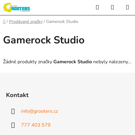
Přejít
Hledat
NÁKUP
na
KOŠÍK
obsah
Domů
/
Prodávané značky
/
Gamerock Studio
Gamerock Studio
Žádné produkty značky
Gamerock Studio
nebyly nalezeny...
Z
á
p
Kontakt
a
t
info
@
grooters.cz
í
777 403 579