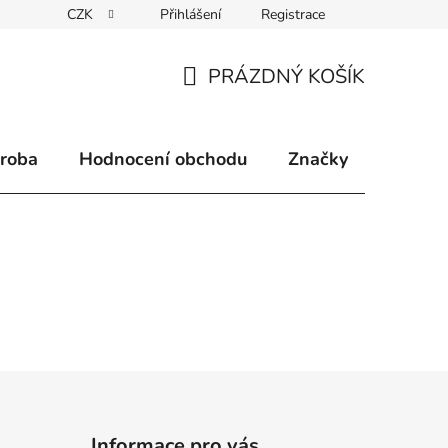
CZK
Přihlášení
Registrace
klamace
Způsoby doručení
Kontakty
Velkoobchodní 
PRÁZDNÝ KOŠÍK
NÁKUPNÍ
KOŠÍK
ýroba
Hodnocení obchodu
Značky
Informace pro vás