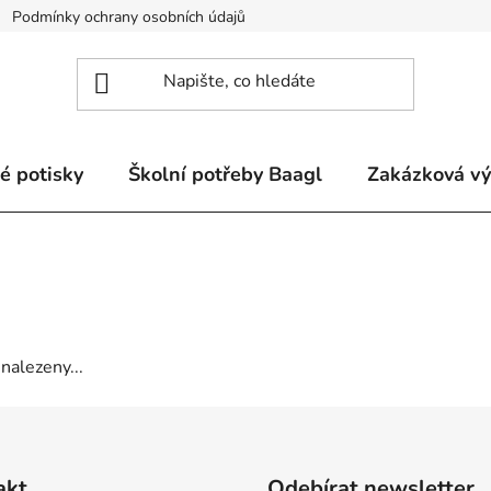
Podmínky ochrany osobních údajů
Odstoupení od smlouvy a re
é potisky
Školní potřeby Baagl
Zakázková v
nalezeny...
akt
Odebírat newsletter