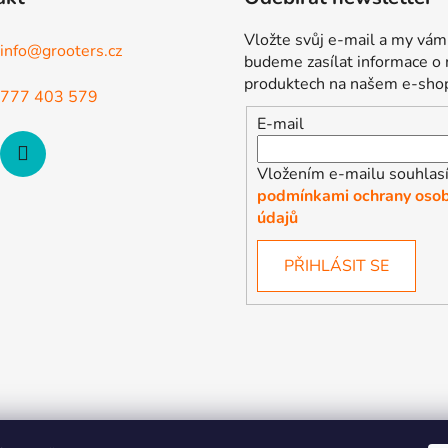
Vložte svůj e-mail a my vám
info
@
grooters.cz
budeme zasílat informace o
produktech na našem e-sho
777 403 579
E-mail
Vložením e-mailu souhlasí
podmínkami ochrany osob
údajů
PŘIHLÁSIT SE