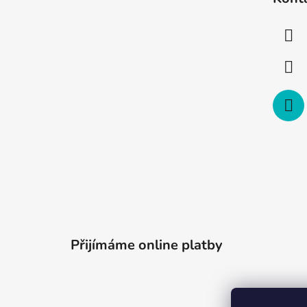
p
a
t
í
Přijímáme online platby