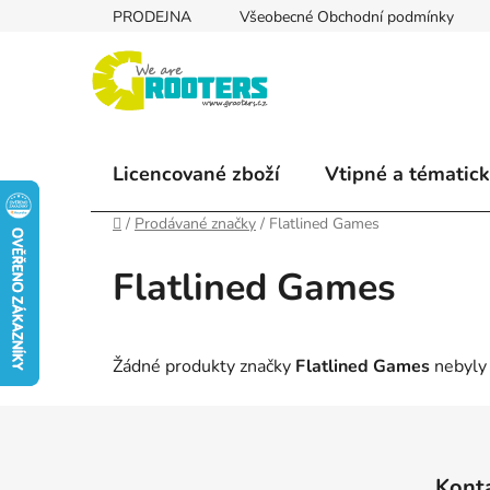
Přejít
PRODEJNA
Všeobecné Obchodní podmínky
na
obsah
Licencované zboží
Vtipné a tématick
Domů
/
Prodávané značky
/
Flatlined Games
Flatlined Games
Žádné produkty značky
Flatlined Games
nebyly 
Z
á
Kont