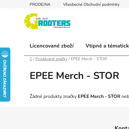
Přejít
PRODEJNA
Všeobecné Obchodní podmínky
na
obsah
Licencované zboží
Vtipné a tématick
Domů
/
Prodávané značky
/
EPEE Merch - STOR
EPEE Merch - STOR
Žádné produkty značky
EPEE Merch - STOR
neby
Z
á
Kont