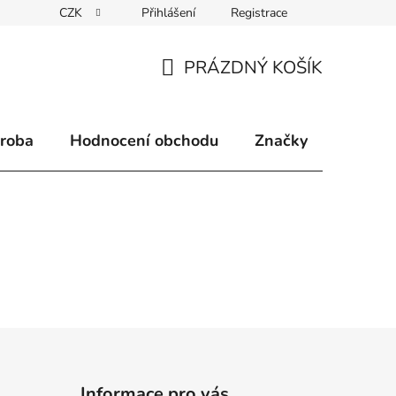
CZK
Přihlášení
Registrace
klamace
Způsoby doručení
Kontakty
Velkoobchodní 
PRÁZDNÝ KOŠÍK
NÁKUPNÍ
KOŠÍK
ýroba
Hodnocení obchodu
Značky
Informace pro vás