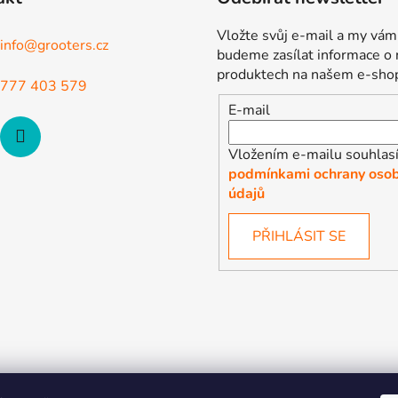
Vložte svůj e-mail a my vám
info
@
grooters.cz
budeme zasílat informace o
produktech na našem e-sho
777 403 579
E-mail
Vložením e-mailu souhlasí
podmínkami ochrany osob
údajů
PŘIHLÁSIT SE