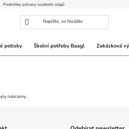
Podmínky ochrany osobních údajů
Odstoupení od smlouvy a re
é potisky
Školní potřeby Baagl
Zakázková v
ly nalezeny...
akt
Odebírat newsletter