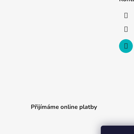
p
a
t
í
Přijímáme online platby