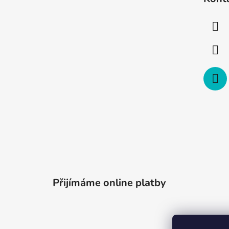
p
a
t
í
Přijímáme online platby