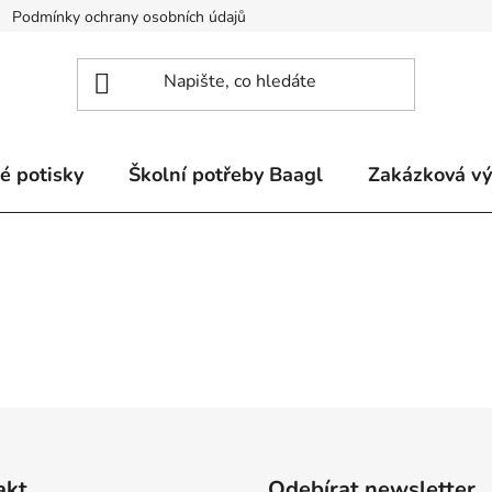
Podmínky ochrany osobních údajů
Odstoupení od smlouvy a re
é potisky
Školní potřeby Baagl
Zakázková v
akt
Odebírat newsletter