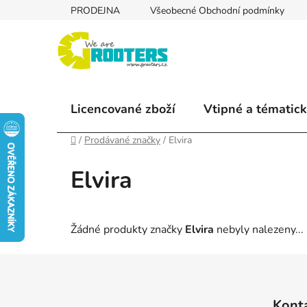
Přejít
PRODEJNA
Všeobecné Obchodní podmínky
na
obsah
Licencované zboží
Vtipné a tématick
Domů
/
Prodávané značky
/
Elvira
Elvira
Žádné produkty značky
Elvira
nebyly nalezeny...
Z
á
Kont