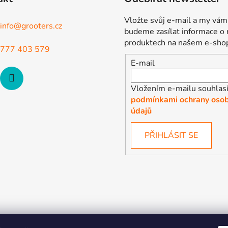
Vložte svůj e-mail a my vám
info
@
grooters.cz
budeme zasílat informace o
produktech na našem e-sho
777 403 579
E-mail
Vložením e-mailu souhlasí
podmínkami ochrany osob
údajů
PŘIHLÁSIT SE