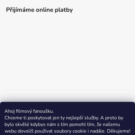
Přijímáme online platby
Ahoj filmový fanoušku.
Chceme ti poskytovat jen ty nejlepší služby. A proto by
bylo skvělé kdybys nám s tím pomohl tím, že našemu
webu dovolíš používat soubory cookie i nadále. Děkujeme!