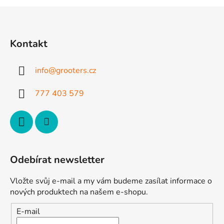
l
Z
á
á
d
p
a
Kontakt
a
c
t
í
info
@
grooters.cz
p
í
r
777 403 579
v
k
y
v
ý
p
Odebírat newsletter
i
s
Vložte svůj e-mail a my vám budeme zasílat informace o
u
nových produktech na našem e-shopu.
E-mail