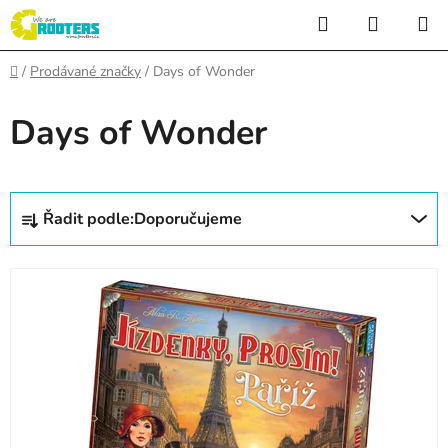
Přejít
Hledat
NÁKUP
na
KOŠÍK
obsah
Domů
/
Prodávané značky
/
Days of Wonder
Days of Wonder
Ř
Řadit podle:
Doporučujeme
a
z
V
e
ý
n
p
í
i
p
s
r
p
o
r
d