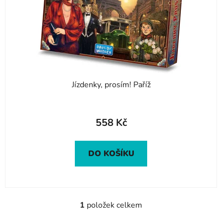
o
u
d
k
u
t
k
ů
t
ů
Jízdenky, prosím! Paříž
558 Kč
DO KOŠÍKU
1
položek celkem
O
v