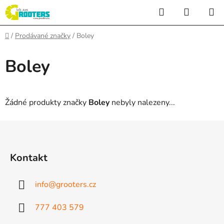
Přejít
Hledat
NÁKUP
na
KOŠÍK
obsah
Domů
/
Prodávané značky
/
Boley
Boley
Žádné produkty značky
Boley
nebyly nalezeny...
Z
á
p
Kontakt
a
t
info
@
grooters.cz
í
777 403 579