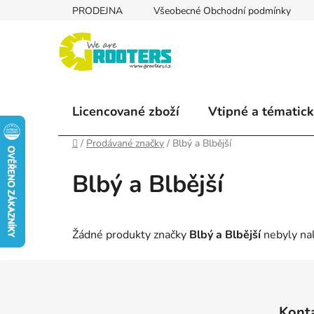
Přejít
PRODEJNA
Všeobecné Obchodní podmínky
na
obsah
Licencované zboží
Vtipné a tématick
Domů
/
Prodávané značky
/
Blbý a Blbější
Blbý a Blbější
Žádné produkty značky
Blbý a Blbější
nebyly nal
Z
á
Kont