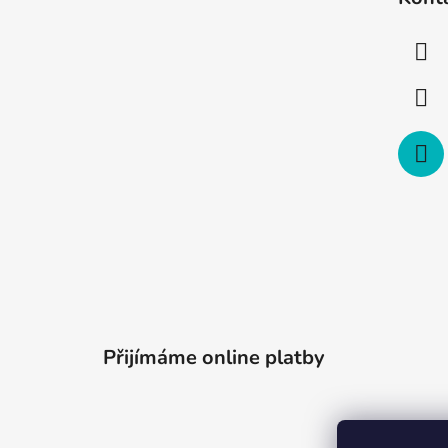
p
a
t
í
Přijímáme online platby