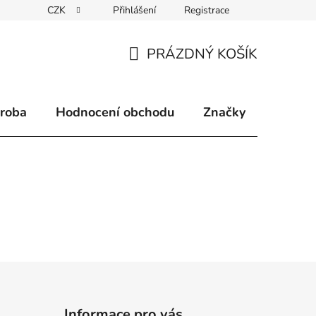
CZK
Přihlášení
Registrace
klamace
Způsoby doručení
Kontakty
Velkoobchodní 
PRÁZDNÝ KOŠÍK
NÁKUPNÍ
KOŠÍK
ýroba
Hodnocení obchodu
Značky
Informace pro vás