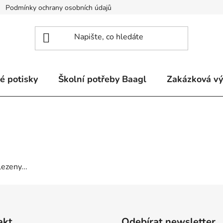
Podmínky ochrany osobních údajů
Odstoupení od smlouvy a re
é potisky
Školní potřeby Baagl
Zakázková v
ezeny...
akt
Odebírat newsletter