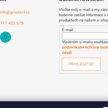
Vložte svůj e-mail a my vám
info
@
grooters.cz
budeme zasílat informace o
produktech na našem e-sho
777 403 579
E-mail
Vložením e-mailu souhlasí
podmínkami ochrany osob
údajů
PŘIHLÁSIT SE