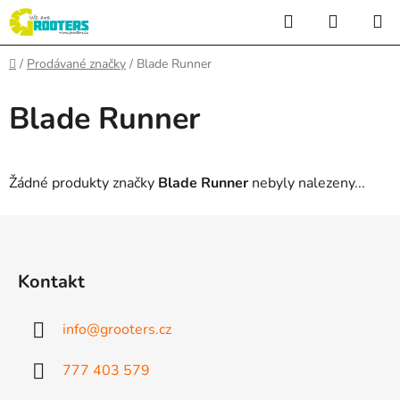
Přejít
Hledat
NÁKUP
na
KOŠÍK
obsah
Domů
/
Prodávané značky
/
Blade Runner
Blade Runner
Žádné produkty značky
Blade Runner
nebyly nalezeny...
Z
á
p
Kontakt
a
t
info
@
grooters.cz
í
777 403 579