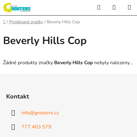
Přejít
Hledat
NÁKUP
na
KOŠÍK
obsah
Domů
/
Prodávané značky
/
Beverly Hills Cop
Beverly Hills Cop
Žádné produkty značky
Beverly Hills Cop
nebyly nalezeny...
Z
á
p
Kontakt
a
t
info
@
grooters.cz
í
777 403 579