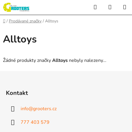
Přejít
Hledat
NÁKUP
na
KOŠÍK
obsah
Domů
/
Prodávané značky
/
Alltoys
Alltoys
Žádné produkty značky
Alltoys
nebyly nalezeny...
Z
á
p
Kontakt
a
t
info
@
grooters.cz
í
777 403 579