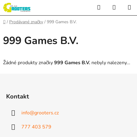
Přejít
Hledat
NÁKUP
na
KOŠÍK
obsah
Domů
/
Prodávané značky
/
999 Games B.V.
999 Games B.V.
Žádné produkty značky
999 Games B.V.
nebyly nalezeny...
Z
á
p
Kontakt
a
t
info
@
grooters.cz
í
777 403 579