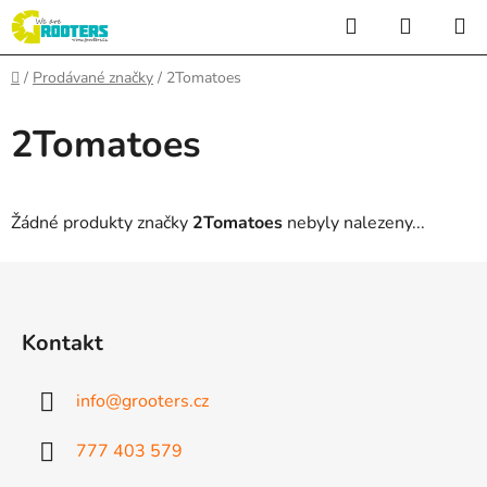
Přejít
Hledat
NÁKUP
na
KOŠÍK
obsah
Domů
/
Prodávané značky
/
2Tomatoes
2Tomatoes
Žádné produkty značky
2Tomatoes
nebyly nalezeny...
Z
á
p
Kontakt
a
t
info
@
grooters.cz
í
777 403 579