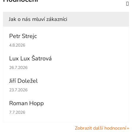
Petr Strejc
Hodnocení obchodu je 5 z 5 hvězdiček.
4.8.2026
Lux Lux Šatrová
Hodnocení obchodu je 5 z 5 hvězdiček.
26.7.2026
Jiří Doležel
Hodnocení obchodu je 5 z 5 hvězdiček.
23.7.2026
Roman Hopp
Hodnocení obchodu je 5 z 5 hvězdiček.
7.7.2026
Zobrazit další hodnocení