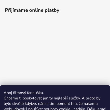
Přijímáme online platby
Ahoj filmový fanoušku.
Chceme ti poskytovat jen ty nejlepší služby. A proto by
bylo skvělé kdybys nám s tím pomohl tím, že našemu
webu dovolíš používat soubory cookie i nadále. Děkujeme!