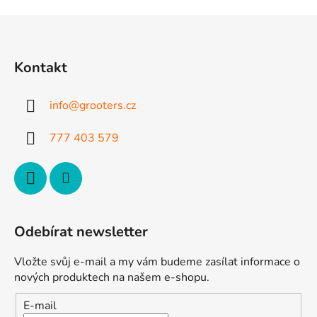
Z
á
p
Kontakt
a
t
info
@
grooters.cz
í
777 403 579
Odebírat newsletter
Vložte svůj e-mail a my vám budeme zasílat informace o
nových produktech na našem e-shopu.
E-mail