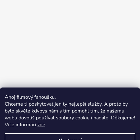
Ahoj filmový fanoušku.
Chceme ti poskytovat jen ty nejlepší služby. A proto by
bylo skvělé kdybys nám s tím pomohl tím, že našemu
webu dovolíš používat soubory cookie i nadále. Děkujeme!
Více informací
zde
.
Merchion | Pořiďte si vlastní merch
Midnight Gear | Ride the night, wear the soul