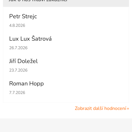
Petr Strejc
Hodnocení obchodu je 5 z 5 hvězdiček.
4.8.2026
Lux Lux Šatrová
Hodnocení obchodu je 5 z 5 hvězdiček.
26.7.2026
Jiří Doležel
Hodnocení obchodu je 5 z 5 hvězdiček.
23.7.2026
Roman Hopp
Hodnocení obchodu je 5 z 5 hvězdiček.
7.7.2026
Zobrazit další hodnocení
Z
á