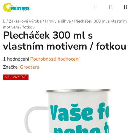
Přejít
Hledat
NÁKUP
na
KOŠÍK
obsah
Domů
/
Zakázková výroba
/
Hrnky a láhve
/
Plecháček 300 ml s vlastním
motivem / fotkou
Plecháček 300 ml s
vlastním motivem / fotkou
Průměrné
1 hodnocení
Podrobnosti hodnocení
hodnocení
Značka:
Grooters
produktu
VÍCE ZA MÉNĚ
je
5,0
z
5
hvězdiček.