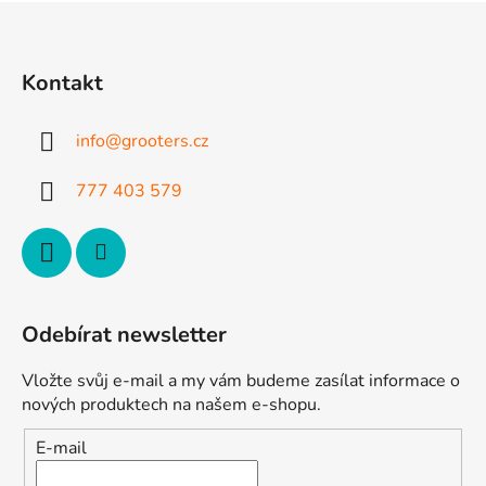
l
Z
á
á
d
p
a
Kontakt
a
c
t
í
info
@
grooters.cz
p
í
r
777 403 579
v
k
y
v
ý
p
Odebírat newsletter
i
s
Vložte svůj e-mail a my vám budeme zasílat informace o
u
nových produktech na našem e-shopu.
E-mail