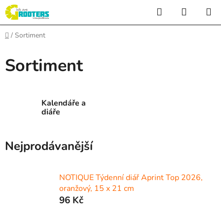
Přejít
Hledat
NÁKUP
na
KOŠÍK
obsah
Domů
/
Sortiment
Sortiment
Kalendáře a
diáře
Nejprodávanější
NOTIQUE Týdenní diář Aprint Top 2026,
oranžový, 15 x 21 cm
96 Kč