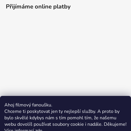
Přijímáme online platby
Ahoj filmový fanoušku.
Chceme ti poskytovat jen ty nejlepší služby. A proto by
bylo skvělé kdybys nám s tím pomohl tím, že našemu
webu dovolíš používat soubory cookie i nadále. Děkujeme!
Vážení zákazníci, z důvodu
Více informací
zde
.