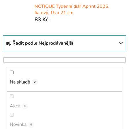
NOTIQUE Týdenní diář Aprint 2026,
fialový, 15 x 21 cm
83 Kč
Ř
Řadit podle:
Nejprodávanější
a
z
e
n
í
Na skladě
p
2
r
o
d
Akce
0
u
k
Novinka
0
t