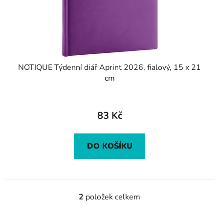
NOTIQUE Týdenní diář Aprint 2026, fialový, 15 x 21
cm
83 Kč
DO KOŠÍKU
2
položek celkem
O
v