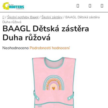
Přejít
Hledat
NÁKUP
na
KOŠÍK
obsah
Domů
/
Školní potřeby Baagl
/
Školní zástěry
/
BAAGL Dětská zástěra
Duha růžová
BAAGL Dětská zástěra
Duha růžová
Průměrné
Neohodnoceno
Podrobnosti hodnocení
hodnocení
produktu
je
0,0
z
5
hvězdiček.