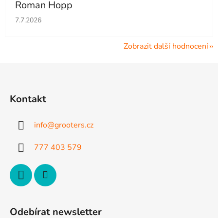
Roman Hopp
Hodnocení obchodu je 5 z 5 hvězdiček.
7.7.2026
Zobrazit další hodnocení
Z
á
p
Kontakt
a
t
info
@
grooters.cz
í
777 403 579
Odebírat newsletter