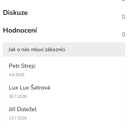
Diskuze
Hodnocení
Petr Strejc
Hodnocení obchodu je 5 z 5 hvězdiček.
4.8.2026
Lux Lux Šatrová
Hodnocení obchodu je 5 z 5 hvězdiček.
26.7.2026
Jiří Doležel
Hodnocení obchodu je 5 z 5 hvězdiček.
23.7.2026