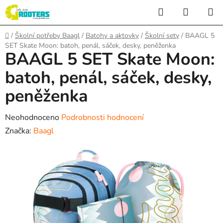
Přejít
Hledat
NÁKUP
na
KOŠÍK
obsah
Domů
/
Školní potřeby Baagl
/
Batohy a aktovky
/
Školní sety
/
BAAGL 5
SET Skate Moon: batoh, penál, sáček, desky, peněženka
BAAGL 5 SET Skate Moon:
batoh, penál, sáček, desky,
peněženka
Průměrné
Neohodnoceno
Podrobnosti hodnocení
hodnocení
Značka:
Baagl
produktu
je
0,0
z
5
hvězdiček.