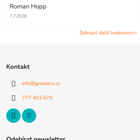
Roman Hopp
Hodnocení obchodu je 5 z 5 hvězdiček.
7.7.2026
Zobrazit další hodnocení
Z
á
p
Kontakt
a
t
info
@
grooters.cz
í
777 403 579
Odebírat newsletter