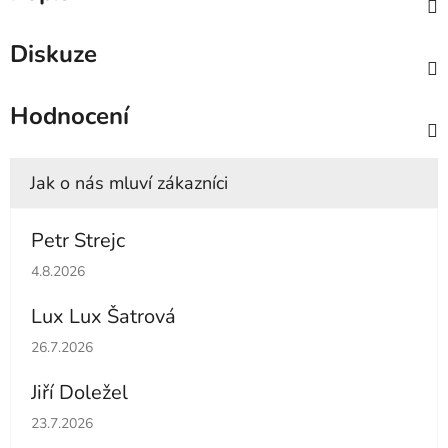
Diskuze
Hodnocení
Petr Strejc
Hodnocení obchodu je 5 z 5 hvězdiček.
4.8.2026
Lux Lux Šatrová
Hodnocení obchodu je 5 z 5 hvězdiček.
26.7.2026
Jiří Doležel
Hodnocení obchodu je 5 z 5 hvězdiček.
23.7.2026