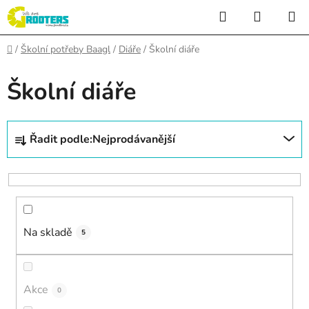
Přejít
Hledat
NÁKUP
na
KOŠÍK
obsah
Domů
/
Školní potřeby Baagl
/
Diáře
/
Školní diáře
Školní diáře
Ř
Řadit podle:
Nejprodávanější
a
z
e
n
í
Na skladě
p
5
r
o
d
Akce
0
u