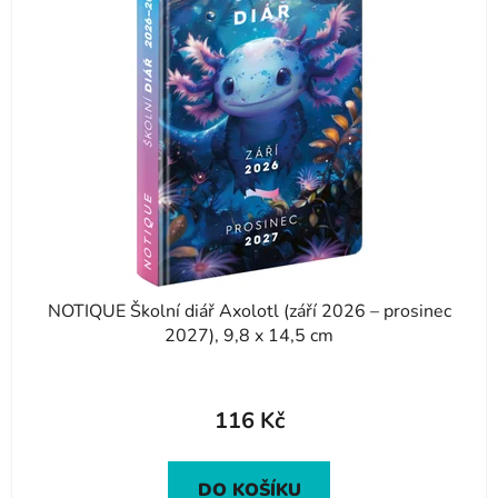
i
s
p
r
o
d
u
k
t
ů
NOTIQUE Školní diář Axolotl (září 2026 – prosinec
2027), 9,8 x 14,5 cm
116 Kč
DO KOŠÍKU