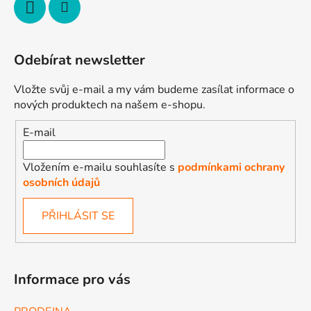
y
v
ý
p
Odebírat newsletter
i
s
Vložte svůj e-mail a my vám budeme zasílat informace o
u
nových produktech na našem e-shopu.
E-mail
Vložením e-mailu souhlasíte s
podmínkami ochrany
osobních údajů
PŘIHLÁSIT SE
Informace pro vás