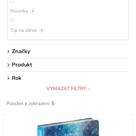
k
Novinka
0
t
ů
Tip na dárek
0
Značky
Produkt
Rok
VYMAZAT FILTRY
Položek k zobrazení:
5
V
ý
p