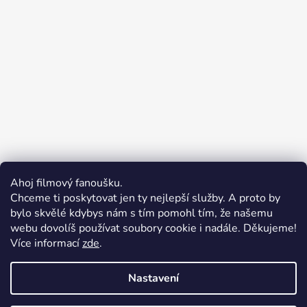
Ahoj filmový fanoušku.
Chceme ti poskytovat jen ty nejlepší služby. A proto by
bylo skvělé kdybys nám s tím pomohl tím, že našemu
webu dovolíš používat soubory cookie i nadále. Děkujeme!
Více informací
zde
.
Merchion | Pořiďte si vlastní merch
Midnight Gear | Ride the night, wear the soul
Nastavení