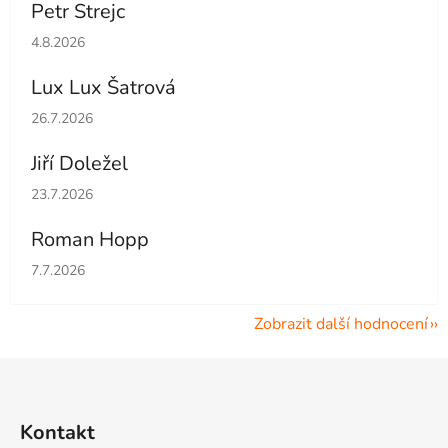
Petr Strejc
Hodnocení obchodu je 5 z 5 hvězdiček.
4.8.2026
Lux Lux Šatrová
Hodnocení obchodu je 5 z 5 hvězdiček.
26.7.2026
Jiří Doležel
Hodnocení obchodu je 5 z 5 hvězdiček.
23.7.2026
Roman Hopp
Hodnocení obchodu je 5 z 5 hvězdiček.
7.7.2026
Zobrazit další hodnocení
Z
á
p
Kontakt