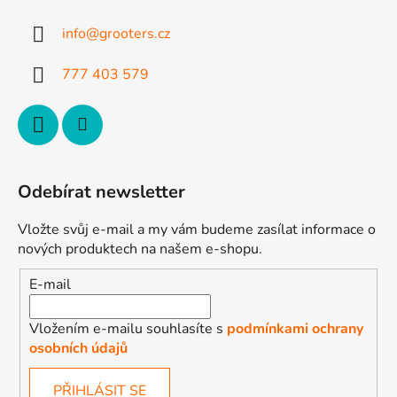
a
t
info
@
grooters.cz
í
777 403 579
Odebírat newsletter
Vložte svůj e-mail a my vám budeme zasílat informace o
nových produktech na našem e-shopu.
E-mail
Vložením e-mailu souhlasíte s
podmínkami ochrany
osobních údajů
PŘIHLÁSIT SE