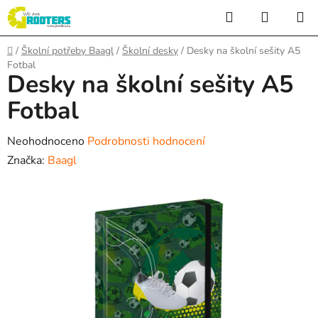
Přejít
Hledat
NÁKUP
na
KOŠÍK
obsah
Domů
/
Školní potřeby Baagl
/
Školní desky
/
Desky na školní sešity A5
Fotbal
Desky na školní sešity A5
Fotbal
Průměrné
Neohodnoceno
Podrobnosti hodnocení
hodnocení
Značka:
Baagl
produktu
je
0,0
z
5
hvězdiček.