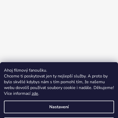
Ahoj filmový fanoušku.
Chceme ti poskytovat jen ty nejlepší služby. A proto by
bylo skvělé kdybys nám s tím pomohl tím, že našemu
webu dovolíš používat soubory cookie i nadále. Děkujeme!
Více informací
zde
.
Merchion | Pořiďte si vlastní merch
Midnight Gear | Ride the night, wear the soul
Nastavení