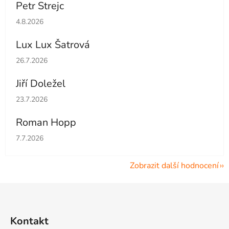
Petr Strejc
Hodnocení obchodu je 5 z 5 hvězdiček.
4.8.2026
Lux Lux Šatrová
Hodnocení obchodu je 5 z 5 hvězdiček.
26.7.2026
Jiří Doležel
Hodnocení obchodu je 5 z 5 hvězdiček.
23.7.2026
Roman Hopp
Hodnocení obchodu je 5 z 5 hvězdiček.
7.7.2026
Zobrazit další hodnocení
Z
á
p
Kontakt