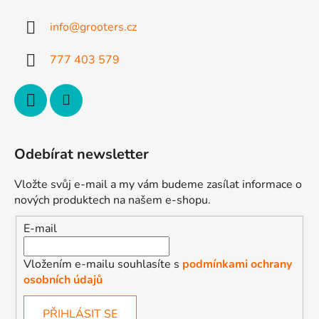
a
t
info
@
grooters.cz
í
777 403 579
Odebírat newsletter
Vložte svůj e-mail a my vám budeme zasílat informace o
nových produktech na našem e-shopu.
E-mail
Vložením e-mailu souhlasíte s
podmínkami ochrany
osobních údajů
PŘIHLÁSIT SE