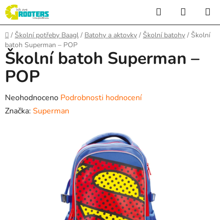
Přejít
Hledat
NÁKUP
na
KOŠÍK
obsah
Domů
/
Školní potřeby Baagl
/
Batohy a aktovky
/
Školní batohy
/
Školní
batoh Superman – POP
Školní batoh Superman –
POP
Průměrné
Neohodnoceno
Podrobnosti hodnocení
hodnocení
Značka:
Superman
produktu
je
0,0
z
5
hvězdiček.