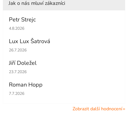
Petr Strejc
Hodnocení obchodu je 5 z 5 hvězdiček.
4.8.2026
Lux Lux Šatrová
Hodnocení obchodu je 5 z 5 hvězdiček.
26.7.2026
Jiří Doležel
Hodnocení obchodu je 5 z 5 hvězdiček.
23.7.2026
Roman Hopp
Hodnocení obchodu je 5 z 5 hvězdiček.
7.7.2026
Zobrazit další hodnocení