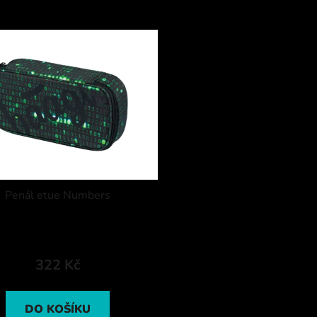
Penál etue Numbers
322 Kč
DO KOŠÍKU