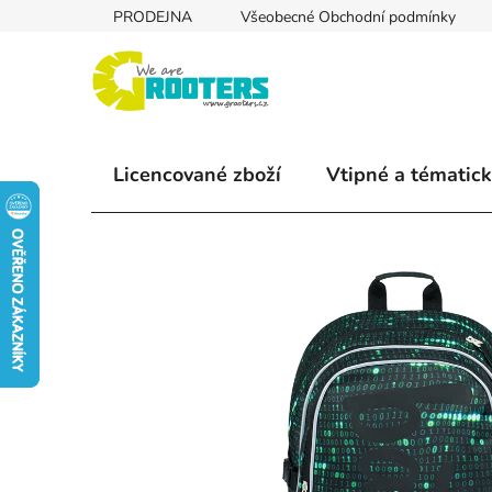
Přejít
PRODEJNA
Všeobecné Obchodní podmínky
na
obsah
Licencované zboží
Vtipné a tématick