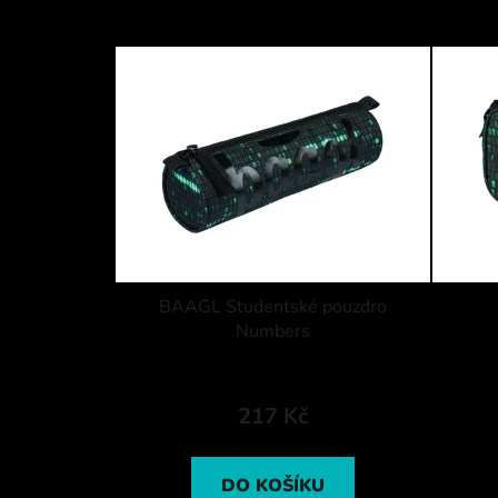
BAAGL Studentské pouzdro
Numbers
217 Kč
DO KOŠÍKU