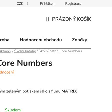
CZK
Přihlášení
Registrace
klamace
Způsoby doručení
Kontakty
Velkoobchodní 
PRÁZDNÝ KOŠÍK
NÁKUPNÍ
KOŠÍK
ýroba
Hodnocení obchodu
Značky
aktovky
/
Školní batohy
/
Školní batoh Core Numbers
 Core Numbers
dnocení
ným zeleným potiskem jako z filmu
MATRIX
Skladem