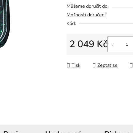
5
Můžeme doručit do:
hvězdiček.
Možnosti doručení
Kód:
2 049 Kč
Měrná cena:
Tisk
Zeptat se