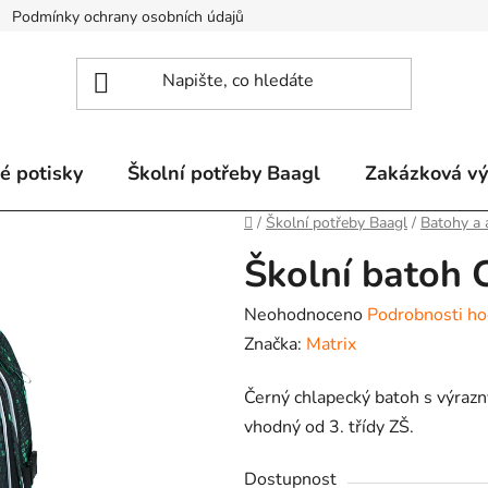
Podmínky ochrany osobních údajů
Odstoupení od smlouvy a re
é potisky
Školní potřeby Baagl
Zakázková v
Domů
/
Školní potřeby Baagl
/
Batohy a 
Školní batoh
Průměrné
Neohodnoceno
Podrobnosti ho
hodnocení
Značka:
Matrix
produktu
Černý chlapecký batoh s výraz
je
vhodný od 3. třídy ZŠ.
0,0
z
Dostupnost