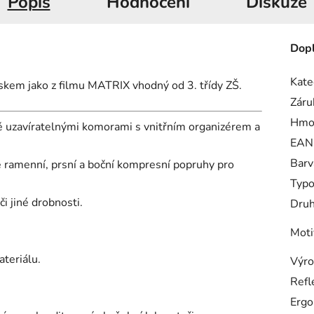
Popis
Hodnocení
Diskuze
Dopl
Kate
kem jako z filmu MATRIX vhodný od 3. třídy ZŠ.
Záru
Hmo
ě uzavíratelnými komorami s vnitřním organizérem a
EAN
Barv
é ramenní, prsní a boční kompresní popruhy pro
Typo
či jiné drobnosti.
Druh
Moti
teriálu.
Výro
Refl
Ergo