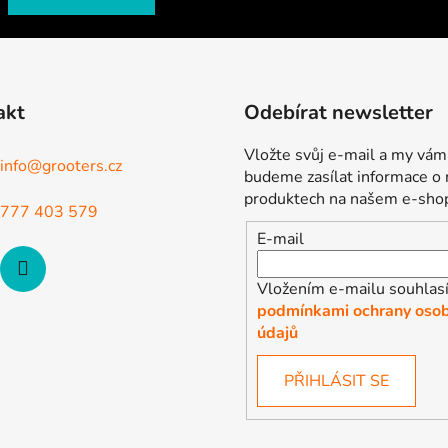
akt
Odebírat newsletter
Vložte svůj e-mail a my vám
info
@
grooters.cz
budeme zasílat informace o
produktech na našem e-sho
777 403 579
E-mail
Vložením e-mailu souhlasí
podmínkami ochrany osob
údajů
PŘIHLÁSIT SE