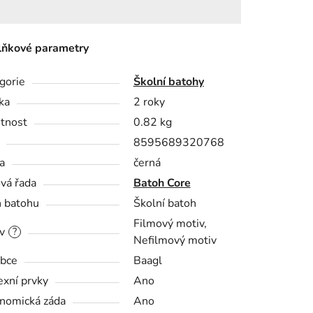
ňkové parametry
gorie
Školní batohy
ka
2 roky
tnost
0.82 kg
8595689320768
a
černá
vá řada
Batoh Core
 batohu
Školní batoh
Filmový motiv,
v
?
Nefilmový motiv
bce
Baagl
exní prvky
Ano
nomická záda
Ano