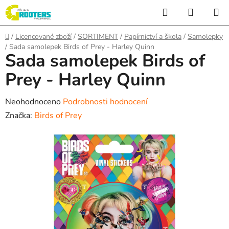
Přejít
Hledat
NÁKUP
na
KOŠÍK
obsah
Domů
/
Licencované zboží
/
SORTIMENT
/
Papírnictví a škola
/
Samolepky
/
Sada samolepek Birds of Prey - Harley Quinn
Sada samolepek Birds of
Prey - Harley Quinn
Průměrné
Neohodnoceno
Podrobnosti hodnocení
hodnocení
Značka:
Birds of Prey
produktu
je
0,0
z
5
hvězdiček.