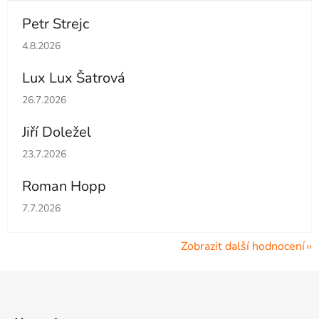
Petr Strejc
Hodnocení obchodu je 5 z 5 hvězdiček.
4.8.2026
Lux Lux Šatrová
Hodnocení obchodu je 5 z 5 hvězdiček.
26.7.2026
Jiří Doležel
Hodnocení obchodu je 5 z 5 hvězdiček.
23.7.2026
Roman Hopp
Hodnocení obchodu je 5 z 5 hvězdiček.
7.7.2026
Zobrazit další hodnocení
Z
á
p