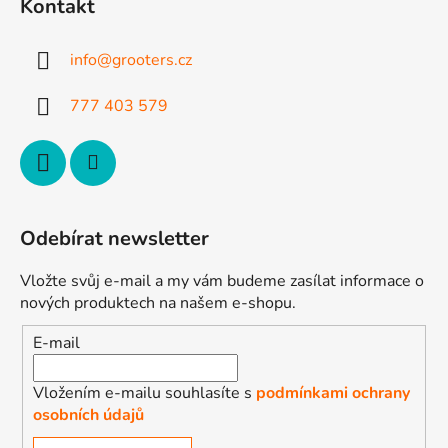
Kontakt
a
t
info
@
grooters.cz
í
777 403 579
Odebírat newsletter
Vložte svůj e-mail a my vám budeme zasílat informace o
nových produktech na našem e-shopu.
E-mail
Vložením e-mailu souhlasíte s
podmínkami ochrany
osobních údajů