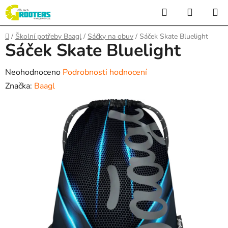
Přejít
Hledat
NÁKUP
na
KOŠÍK
obsah
Domů
/
Školní potřeby Baagl
/
Sáčky na obuv
/
Sáček Skate Bluelight
Sáček Skate Bluelight
Průměrné
Neohodnoceno
Podrobnosti hodnocení
hodnocení
Značka:
Baagl
produktu
je
0,0
z
5
hvězdiček.