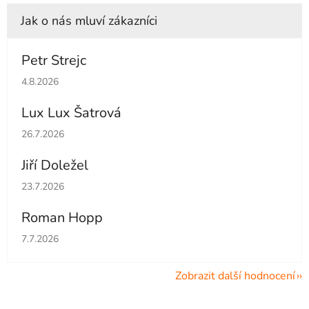
Petr Strejc
Hodnocení obchodu je 5 z 5 hvězdiček.
4.8.2026
Lux Lux Šatrová
Hodnocení obchodu je 5 z 5 hvězdiček.
26.7.2026
Jiří Doležel
Hodnocení obchodu je 5 z 5 hvězdiček.
23.7.2026
Roman Hopp
Hodnocení obchodu je 5 z 5 hvězdiček.
7.7.2026
Zobrazit další hodnocení