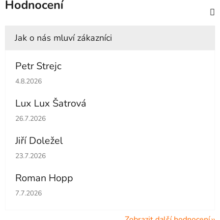
Hodnocení
Petr Strejc
Hodnocení obchodu je 5 z 5 hvězdiček.
4.8.2026
Lux Lux Šatrová
Hodnocení obchodu je 5 z 5 hvězdiček.
26.7.2026
Jiří Doležel
Hodnocení obchodu je 5 z 5 hvězdiček.
23.7.2026
Roman Hopp
Hodnocení obchodu je 5 z 5 hvězdiček.
7.7.2026
Zobrazit další hodnocení