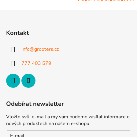
Z
á
p
Kontakt
a
t
info
@
grooters.cz
í
777 403 579
Odebírat newsletter
Vložte svůj e-mail a my vám budeme zasílat informace o
nových produktech na našem e-shopu.
E-mail