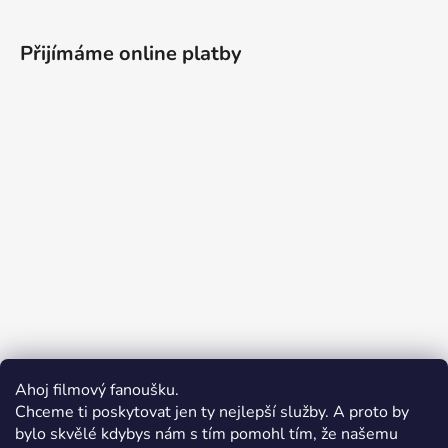
Přijímáme online platby
Ahoj filmový fanoušku.
Chceme ti poskytovat jen ty nejlepší služby. A proto by
bylo skvělé kdybys nám s tím pomohl tím, že našemu