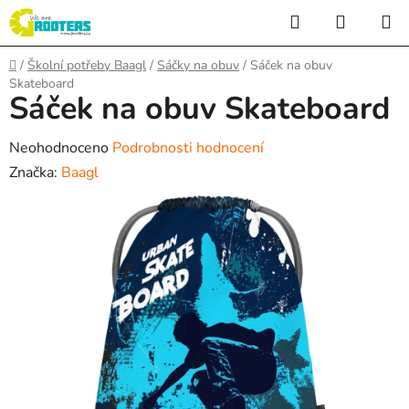
Přejít
Hledat
NÁKUP
na
KOŠÍK
obsah
Domů
/
Školní potřeby Baagl
/
Sáčky na obuv
/
Sáček na obuv
Skateboard
Sáček na obuv Skateboard
Průměrné
Neohodnoceno
Podrobnosti hodnocení
hodnocení
Značka:
Baagl
produktu
je
0,0
z
5
hvězdiček.