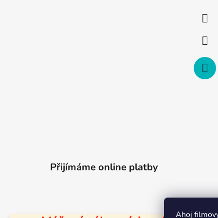
a
t
í
Přijímáme online platby
Ahoj filmov