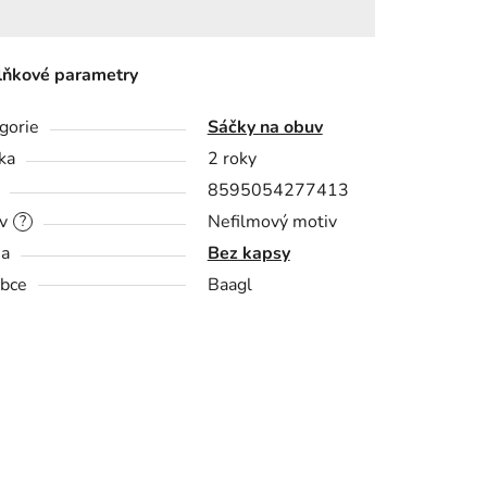
ňkové parametry
gorie
Sáčky na obuv
ka
2 roky
8595054277413
v
Nefilmový motiv
?
sa
Bez kapsy
bce
Baagl