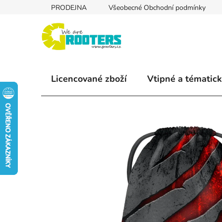
Přejít
PRODEJNA
Všeobecné Obchodní podmínky
na
obsah
Licencované zboží
Vtipné a tématick