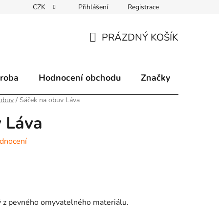
CZK
Přihlášení
Registrace
klamace
Způsoby doručení
Kontakty
Velkoobchodní 
PRÁZDNÝ KOŠÍK
NÁKUPNÍ
KOŠÍK
ýroba
Hodnocení obchodu
Značky
 obuv
/
Sáček na obuv Láva
v Láva
dnocení
ý z pevného omyvatelného materiálu.