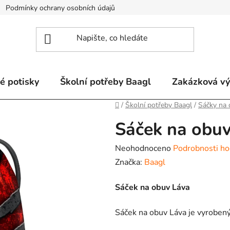
Podmínky ochrany osobních údajů
Odstoupení od smlouvy a re
é potisky
Školní potřeby Baagl
Zakázková v
Domů
/
Školní potřeby Baagl
/
Sáčky na
Sáček na obu
Průměrné
Neohodnoceno
Podrobnosti ho
hodnocení
Značka:
Baagl
produktu
Sáček na obuv Láva
je
0,0
Sáček na obuv Láva je vyroben
z