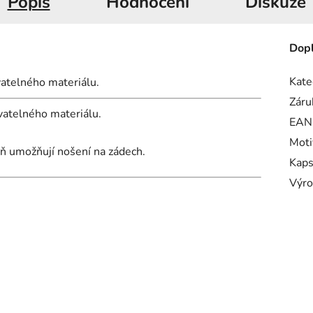
Popis
Hodnocení
Diskuze
Dopl
Kate
atelného materiálu.
Záru
vatelného materiálu.
EAN
Moti
eň umožňují nošení na zádech.
Kap
Výro