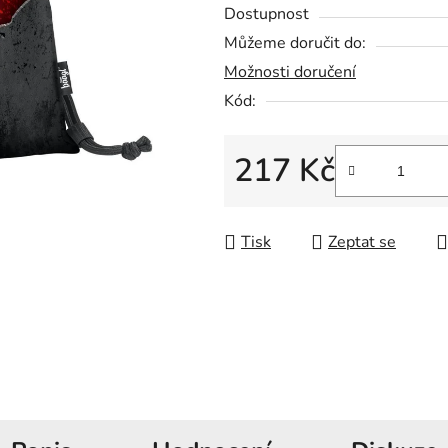
5
Dostupnost
hvězdiček.
Můžeme doručit do:
Možnosti doručení
Kód:
217 Kč
Měrná cena:
Tisk
Zeptat se