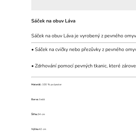
Sáček na obuv Láva
Sáček na obuv Láva je vyrobený z pevného omyv
• Sáček na cvičky nebo přezůvky z pevného omy
• Zdrhování pomocí pevných tkanic, které zárov
Materiál:
100 % polyester
Barva:
šedá
Šířka
:34 cm
Výška
:42 cm