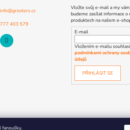
Vložte svůj e-mail a my vám
info
@
grooters.cz
budeme zasílat informace o
produktech na našem e-sho
777 403 579
E-mail
Vložením e-mailu souhlasí
podmínkami ochrany osob
údajů
PŘIHLÁSIT SE
ý fanoušku.