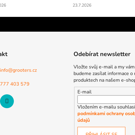
cení obchodu je 5 z 5 hvězdiček.
Hodnocení obchodu je 5 z 5 
026
23.7.2026
akt
Odebírat newsletter
Vložte svůj e-mail a my vám
info
@
grooters.cz
budeme zasílat informace o
produktech na našem e-sho
777 403 579
E-mail
Vložením e-mailu souhlasí
podmínkami ochrany osob
údajů
PŘIHLÁSIT SE