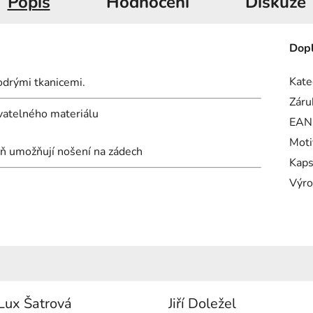
Popis
Hodnocení
Diskuze
Dopl
Kate
odrými tkanicemi.
Záru
vatelného materiálu
EAN
Moti
eň umožňují nošení na zádech
Kap
Výro
Lux Šatrová
Jiří Doležel