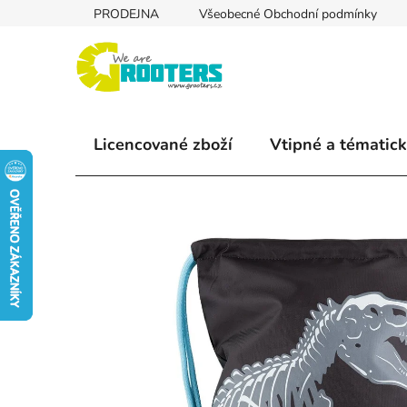
Přejít
PRODEJNA
Všeobecné Obchodní podmínky
na
obsah
Licencované zboží
Vtipné a tématick