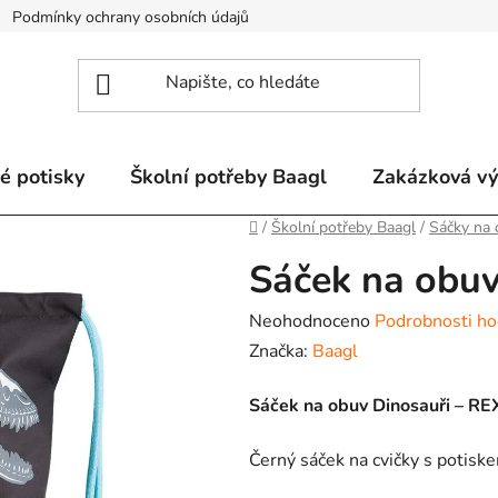
Podmínky ochrany osobních údajů
Odstoupení od smlouvy a re
é potisky
Školní potřeby Baagl
Zakázková v
Domů
/
Školní potřeby Baagl
/
Sáčky na
Sáček na obuv
Průměrné
Neohodnoceno
Podrobnosti ho
hodnocení
Značka:
Baagl
produktu
Sáček na obuv Dinosauři – RE
je
0,0
Černý sáček na cvičky s potisk
z