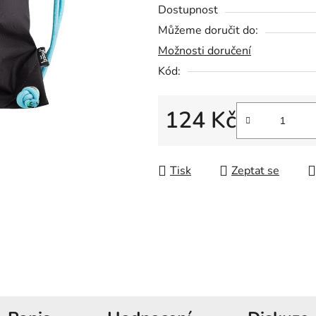
5
Dostupnost
hvězdiček.
Můžeme doručit do:
Možnosti doručení
Kód:
124 Kč
Měrná cena:
Tisk
Zeptat se