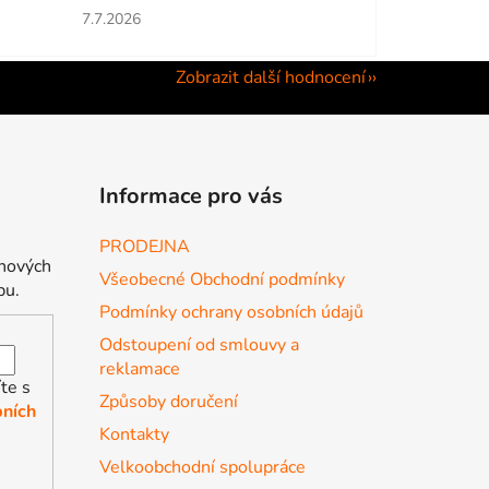
hvězdiček.
Hodnocení obchodu je 5 z 5 hvězdiček.
7.7.2026
Zobrazit další hodnocení
Informace pro vás
PRODEJNA
 nových
Všeobecné Obchodní podmínky
pu.
Podmínky ochrany osobních údajů
Odstoupení od smlouvy a
reklamace
te s
Způsoby doručení
ních
Kontakty
Velkoobchodní spolupráce