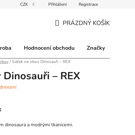
CZK
Přihlášení
Registrace
klamace
Způsoby doručení
Kontakty
Velkoobchodní 
PRÁZDNÝ KOŠÍK
NÁKUPNÍ
KOŠÍK
ýroba
Hodnocení obchodu
Značky
 obuv
/
Sáček na obuv Dinosauři – REX
 Dinosauři – REX
dnocení
X
em dinosaura a modrými tkanicemi.