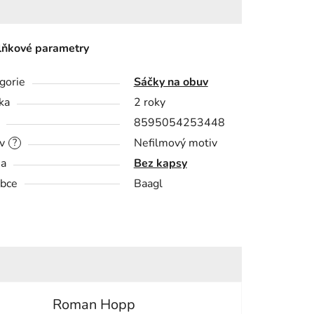
ňkové parametry
gorie
Sáčky na obuv
ka
2 roky
8595054253448
v
Nefilmový motiv
?
sa
Bez kapsy
bce
Baagl
Roman Hopp