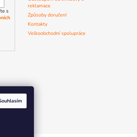
reklamace
te s
Způsoby doručení
ních
Kontakty
Velkoobchodní spolupráce
Souhlasím
r the soul