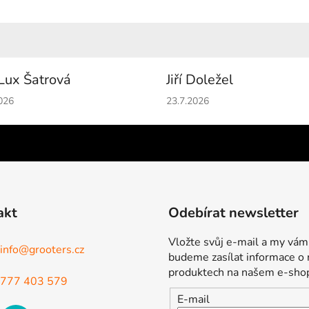
Lux Šatrová
Jiří Doležel
cení obchodu je 5 z 5 hvězdiček.
Hodnocení obchodu je 5 z 5 
026
23.7.2026
akt
Odebírat newsletter
Vložte svůj e-mail a my vám
info
@
grooters.cz
budeme zasílat informace o
produktech na našem e-sho
777 403 579
E-mail