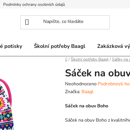
Podmínky ochrany osobních údajů
Odstoupení od smlouvy a re
é potisky
Školní potřeby Baagl
Zakázková v
Domů
/
Školní potřeby Baagl
/
Sáčky na
Sáček na obu
Průměrné
Neohodnoceno
Podrobnosti ho
hodnocení
Značka:
Baagl
produktu
Sáček na obuv Boho
je
0,0
Sáček na obuv Boho z kvalitní
z