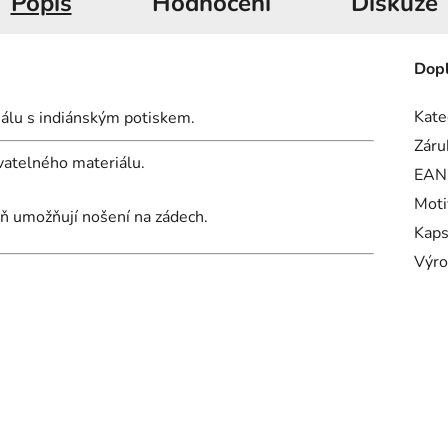
Popis
Hodnocení
Diskuze
Dopl
Kate
álu s indiánským potiskem.
Záru
vatelného materiálu.
EAN
Moti
eň umožňují nošení na zádech.
Kap
Výro