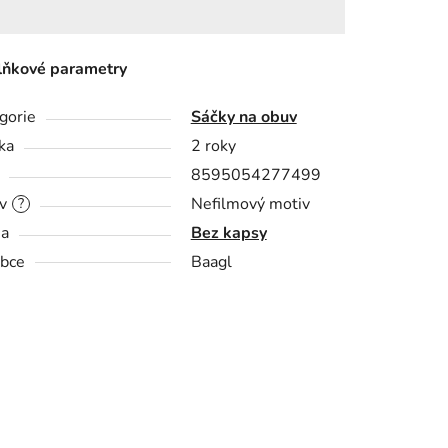
ňkové parametry
gorie
Sáčky na obuv
ka
2 roky
8595054277499
v
Nefilmový motiv
?
sa
Bez kapsy
bce
Baagl