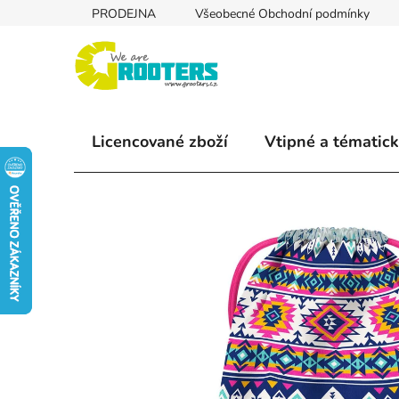
Přejít
PRODEJNA
Všeobecné Obchodní podmínky
na
obsah
Licencované zboží
Vtipné a tématick