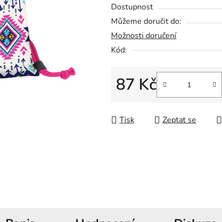
5
Dostupnost
hvězdiček.
Můžeme doručit do:
Možnosti doručení
Kód:
87 Kč
Měrná cena:
Tisk
Zeptat se