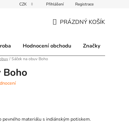
CZK
Přihlášení
Registrace
klamace
Způsoby doručení
Kontakty
Velkoobchodní 
PRÁZDNÝ KOŠÍK
NÁKUPNÍ
KOŠÍK
ýroba
Hodnocení obchodu
Značky
 obuv
/
Sáček na obuv Boho
v Boho
dnocení
ho pevného materiálu s indiánským potiskem.