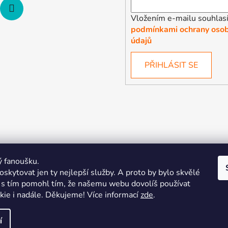
Vložením e-mailu souhlasí
podmínkami ochrany osob
údajů
PŘIHLÁSIT SE
ý fanoušku.
skytovat jen ty nejlepší služby. A proto by bylo skvělé
s tím pomohl tím, že našemu webu dovolíš používat
kie i nadále. Děkujeme! Více informací
zde
.
| Pořiďte si vlastní merch
Midnight Gear | Ride the night, wea
í