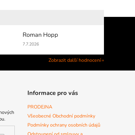
Roman Hopp
hvězdiček.
Hodnocení obchodu je 5 z 5 hvězdiček.
7.7.2026
Zobrazit další hodnocení
Informace pro vás
PRODEJNA
 nových
Všeobecné Obchodní podmínky
pu.
Podmínky ochrany osobních údajů
Odstoupení od smlouvy a