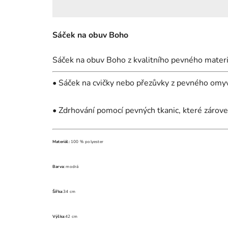
Sáček na obuv Boho
Sáček na obuv Boho z kvalitního pevného materi
• Sáček na cvičky nebo přezůvky z pevného omy
• Zdrhování pomocí pevných tkanic, které zárov
Materiál:
100 % polyester
Barva:
modrá
Šířka
:34 cm
Výška
:42 cm