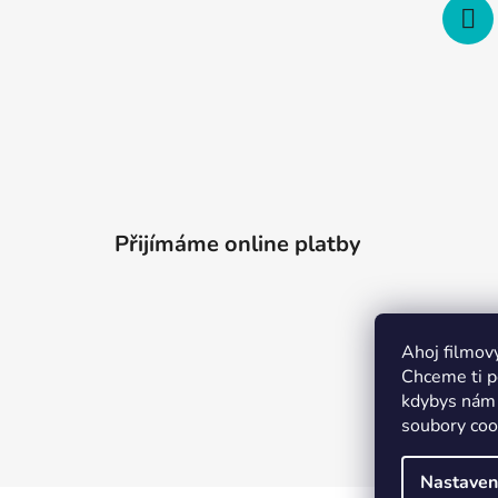
Přijímáme online platby
Ahoj filmov
Chceme ti po
kdybys nám 
soubory coo
Merchion 
Nastaven