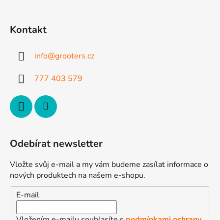
á
p
Kontakt
a
t
info
@
grooters.cz
í
777 403 579
Odebírat newsletter
Vložte svůj e-mail a my vám budeme zasílat informace o
nových produktech na našem e-shopu.
E-mail
Vložením e-mailu souhlasíte s
podmínkami ochrany