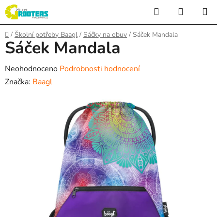
Přejít
Hledat
NÁKUP
na
KOŠÍK
obsah
Domů
/
Školní potřeby Baagl
/
Sáčky na obuv
/
Sáček Mandala
Sáček Mandala
Průměrné
Neohodnoceno
Podrobnosti hodnocení
hodnocení
Značka:
Baagl
produktu
je
0,0
z
5
hvězdiček.