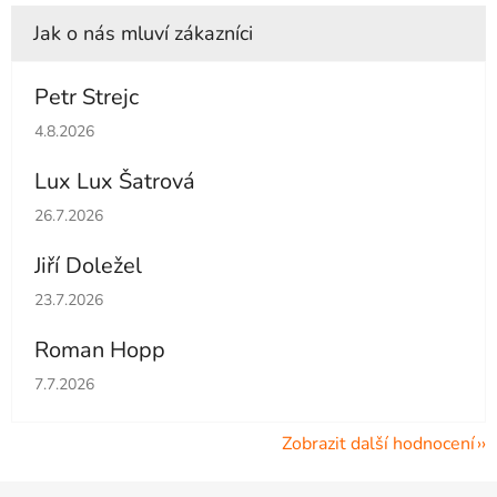
Petr Strejc
Hodnocení obchodu je 5 z 5 hvězdiček.
4.8.2026
Lux Lux Šatrová
Hodnocení obchodu je 5 z 5 hvězdiček.
26.7.2026
Jiří Doležel
Hodnocení obchodu je 5 z 5 hvězdiček.
23.7.2026
Roman Hopp
Hodnocení obchodu je 5 z 5 hvězdiček.
7.7.2026
Zobrazit další hodnocení
Z