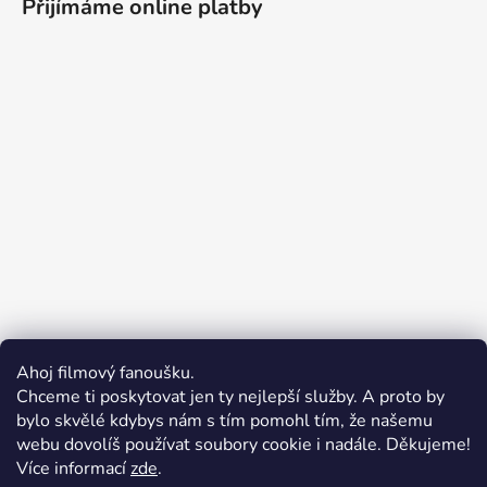
Přijímáme online platby
Ahoj filmový fanoušku.
Chceme ti poskytovat jen ty nejlepší služby. A proto by
bylo skvělé kdybys nám s tím pomohl tím, že našemu
webu dovolíš používat soubory cookie i nadále. Děkujeme!
Více informací
zde
.