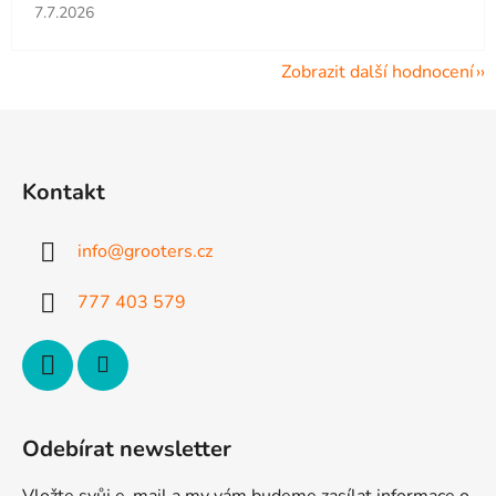
Hodnocení obchodu je 5 z 5 hvězdiček.
7.7.2026
Zobrazit další hodnocení
Z
á
p
Kontakt
a
t
info
@
grooters.cz
í
777 403 579
Odebírat newsletter