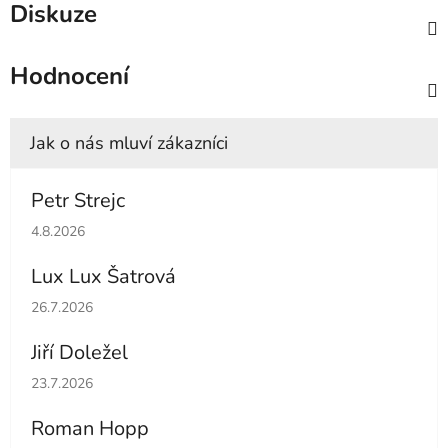
Diskuze
Hodnocení
Petr Strejc
Hodnocení obchodu je 5 z 5 hvězdiček.
4.8.2026
Lux Lux Šatrová
Hodnocení obchodu je 5 z 5 hvězdiček.
26.7.2026
Jiří Doležel
Hodnocení obchodu je 5 z 5 hvězdiček.
23.7.2026
Roman Hopp