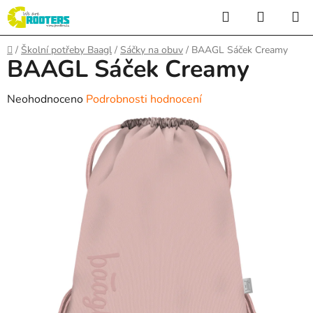
Přejít
Hledat
NÁKUP
na
KOŠÍK
obsah
Domů
/
Školní potřeby Baagl
/
Sáčky na obuv
/
BAAGL Sáček Creamy
BAAGL Sáček Creamy
Průměrné
Neohodnoceno
Podrobnosti hodnocení
hodnocení
produktu
je
0,0
z
5
hvězdiček.