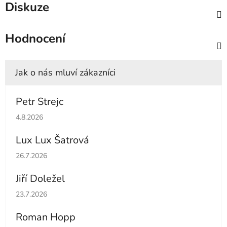
Diskuze
Hodnocení
Petr Strejc
Hodnocení obchodu je 5 z 5 hvězdiček.
4.8.2026
Lux Lux Šatrová
Hodnocení obchodu je 5 z 5 hvězdiček.
26.7.2026
Jiří Doležel
Hodnocení obchodu je 5 z 5 hvězdiček.
23.7.2026
Roman Hopp