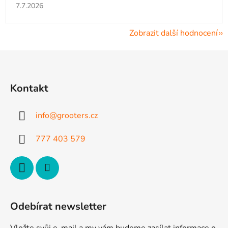
Hodnocení obchodu je 5 z 5 hvězdiček.
7.7.2026
Zobrazit další hodnocení
Z
á
p
Kontakt
a
t
info
@
grooters.cz
í
777 403 579
Odebírat newsletter